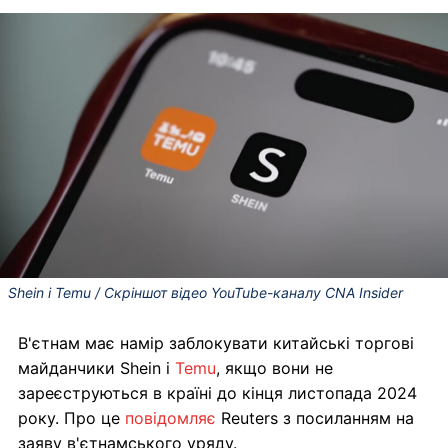
Shein і Temu / Скріншот відео YouTube-каналу CNA Insider
В'єтнам має намір заблокувати китайські торгові
майданчики Shein і
Temu
, якщо вони не
зареєструються в країні до кінця листопада 2024
року. Про це
повідомляє
Reuters з посиланням на
заяву в'єтнамського уряду.