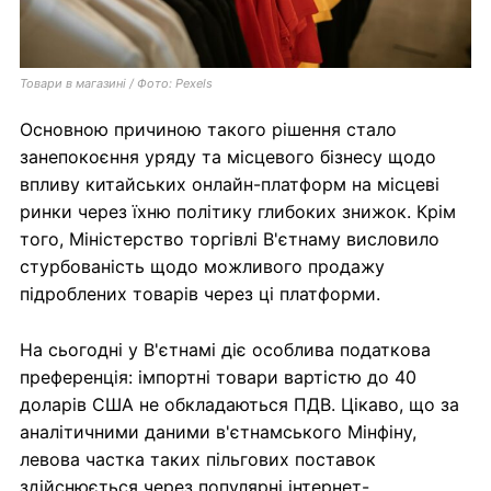
Товари в магазині / Фото: Pexels
Основною причиною такого рішення стало
занепокоєння уряду та місцевого бізнесу щодо
впливу китайських онлайн-платформ на місцеві
ринки через їхню політику глибоких знижок. Крім
того, Міністерство торгівлі В'єтнаму висловило
стурбованість щодо можливого продажу
підроблених товарів через ці платформи.
На сьогодні у В'єтнамі діє особлива податкова
преференція: імпортні товари вартістю до 40
доларів США не обкладаються ПДВ. Цікаво, що за
аналітичними даними в'єтнамського Мінфіну,
левова частка таких пільгових поставок
здійснюється через популярні інтернет-