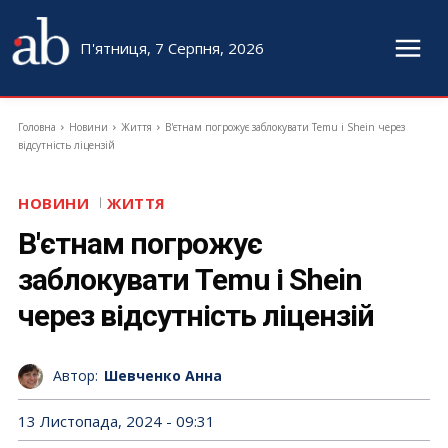
П'ятниця, 7 Серпня, 2026
Головна
Новини
Життя
В'єтнам погрожує заблокувати Temu і Shein через
відсутність ліцензій
НОВИНИ
ЖИТТЯ
В'єтнам погрожує
заблокувати Temu і Shein
через відсутність ліцензій
Автор:
Шевченко Анна
13 Листопада, 2024 - 09:31