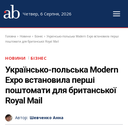
Четвер, 6 Серпня, 2026
Головна
Новини
Бізнес
Українсько-польська Modern Expo встановила перші
поштомати для британської Royal Mail
НОВИНИ
БІЗНЕС
Українсько-польська Modern
Expo встановила перші
поштомати для британської
Royal Mail
Автор:
Шевченко Анна