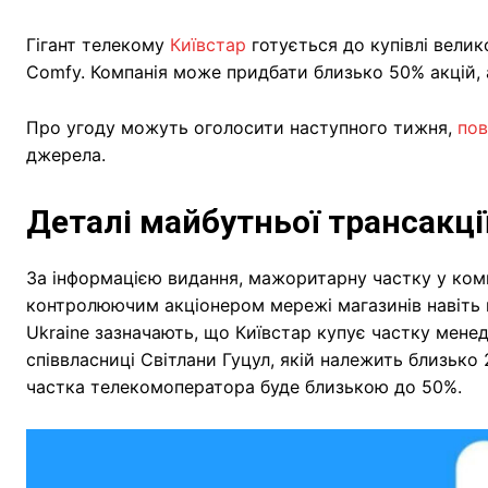
Гігант телекому
Київстар
готується до купівлі велик
Comfy. Компанія може придбати близько 50% акцій, а
Про угоду можуть оголосити наступного тижня,
пов
джерела.
Деталі майбутньої трансакці
За інформацією видання, мажоритарну частку у комп
контролюючим акціонером мережі магазинів навіть п
Ukraine зазначають, що Київстар купує частку мене
співвласниці Світлани Гуцул, якій належить близько
частка телекомоператора буде близькою до 50%.