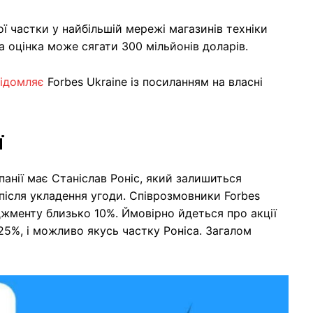
ої частки у найбільшій мережі магазинів техніки
 оцінка може сягати 300 мільйонів доларів.
ідомляє
Forbes Ukraine із посиланням на власні
ї
анії має Станіслав Роніс, який залишиться
ісля укладення угоди. Співрозмовники Forbes
джменту близько 10%. Ймовірно йдеться про акції
 25%, і можливо якусь частку Роніса. Загалом