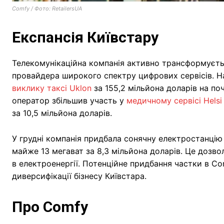
Comfy / Фото: RetailersUA
Експансія Київстару
Телекомунікаційна компанія активно трансформуєть
провайдера широкого спектру цифрових сервісів. 
виклику таксі Uklon
за 155,2 мільйона доларів на по
оператор збільшив участь у
медичному сервісі Hels
за 10,5 мільйона доларів.
У грудні компанія придбала сонячну електростанцію
майже 13 мегават за 8,3 мільйона доларів. Це дозв
в електроенергії. Потенційне придбання частки в Co
диверсифікації бізнесу Київстара.
Про Comfy