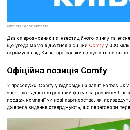
Київстар / Фото: Київстар
Два співрозмовники з інвестиційного ринку та екск
що угода могла відбутися з оцінки
Comfy
у 300 міль
отримував від Київстара заявки на купівлю нових ко
Офіційна позиція Comfy
У пресслужбі Comfy у відповідь на запит Forbes Ukra
зберігають довгостроковий фокус на розвитку бізне
продаж компанії чи нові партнерства, які призведу
джерела видання стверджують, що переговори перебу