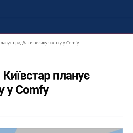
 планує придбати велику частку у Comfy
: Київстар планує
у у Comfy