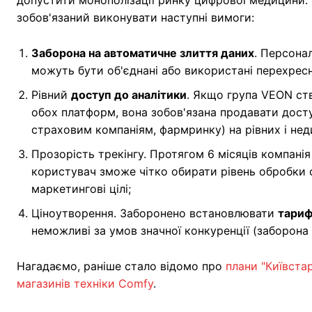
допустити монополізації ринку цифрової медицини. 
зобов'язаний виконувати наступні вимоги:
Заборона на автоматичне злиття даних
. Персонал
можуть бути об'єднані або використані перехрес
Рівний
доступ до аналітики
. Якщо група VEON ст
обох платформ, вона зобов'язана продавати досту
страховим компаніям, фармринку) на рівних і не
Прозорість трекінгу. Протягом 6 місяців компані
користувач зможе чітко обирати рівень обробки св
маркетингові цілі;
Ціноутворення. Заборонено встановлювати
тариф
неможливі за умов значної конкуренції (заборо
Нагадаємо, раніше стало відомо про
плани "Київста
магазинів техніки Comfy
.