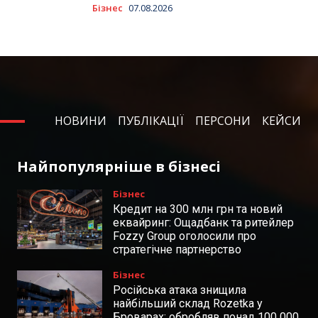
Бізнес
07.08.2026
НОВИНИ
ПУБЛІКАЦІЇ
ПЕРСОНИ
КЕЙСИ
Найпопулярніше в бізнесі
Бізнес
Кредит на 300 млн грн та новий
еквайринг: Ощадбанк та ритейлер
Fozzy Group оголосили про
стратегічне партнерство
Бізнес
Російська атака знищила
найбільший склад Rozetka у
Броварах: обробляв понад 100 000