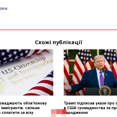
ТОРИ
Схожі публікації
оваджують обов'язкову
Трамп підписав укази про
 іммігрантів: скільки
в США громадянства за пр
сплатити за візу
народження