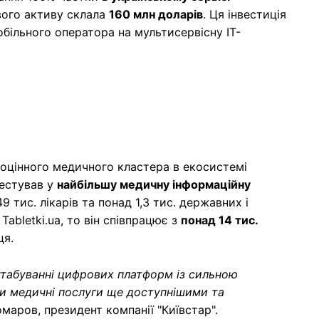
вого активу склала
160 млн доларів
. Ця інвестиція
більного оператора на мультисервісну IT-
вноцінного медичного кластера в екосистемі
вестував у
найбільшу медичну інформаційну
49 тис. лікарів та понад 1,3 тис. державних і
abletki.ua, то він співпрацює з
понад 14 тис.
ця.
штабуванні цифрових платформ із сильною
ти медичні послуги ще доступнішими та
маров, президент компанії "Київстар".