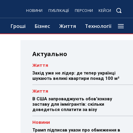
НОВИНИ
ПУБЛІКАЦІЇ
ПЕРСОНИ
КЕЙСИ
Гроші
Бізнес
Життя
Технології
Актуально
Життя
Захід уже не лідер: де тепер українці
шукають великі квартири понад 100 м²
Життя
В США запроваджують обов'язкову
заставу для іммігрантів: скільки
доведеться сплатити за візу
Новини
Трамп підписав укази про обмеження в