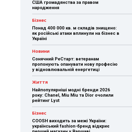
США громадянства за правом
народження
Бізнес
Понад 400 000 кв. м складів знищено:
як російські атаки вплинули на бізнес в
Україні
Новини
Сонячний РеСтарт: ветеранам
пропонують опанувати нову професію
у відновлювальній енергетиці
Життя
Найпопулярніші модні бренди 2026
року: Chanel, Miu Miu та Dior очолили
рейтинг Lyst
Бізнес
COOSH виходить за межі України:
український fashion-бренд відкриє
перший магазин у Варшаві