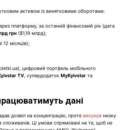
ибутковим активом із винятковими оборотами:
через платформу, за останній фінансовий рік (дата
лрд грн
($1,19 млрд);
і 12 місяців);
letki.ua), цифровий портфель мобільного
Kyivstar TV
, супердодаток
MyKyivstar
та
 працюватимуть дані
адав дозвіл на концентрацію, проте
висунув
низку
в споживачів. Ці умови спрямовані на те, щоб не