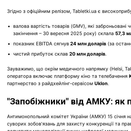
Згідно з офіційним релізом, Tabletki.ua є високопр
валова вартість товарів (GMV), які заброньовані 
закінчення – 30 вересня 2025 року) склала
57,3 м
показник EBITDA сягнув
24 млн доларів
(за останн
чистий прибуток склав
20 млн доларів
.
Зауважимо, що окрім медичного напрямку (Helsi, Tab
оператора включає платформу кіно та телебачення
партнерство з райдхейлінг-сервісом
Uklon
.
"Запобіжники" від АМКУ: як
Антимонопольний комітет України (АМКУ) 15 січня н
суворих зобов'язань для захисту конкуренції та пра