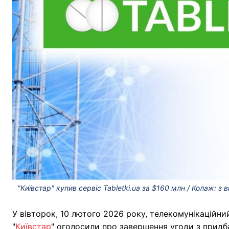
"Київстар" купив сервіс Tabletki.ua за $160 млн / Колаж: з
У вівторок, 10 лютого 2026 року, телекомунікаційн
"
Київстар
" оголосили про завершення угоди з прид