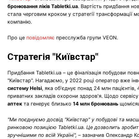
бронювання ліків Tabletki.ua
. Вартість придбання но
стала черговим кроком у стратегії трансформації мо
компанію.
Про це
повідомляє
пресслужба групи VEON.
Стратегія "Київстар"
Придбання Tabletki.ua – це фіналізація побудови по
"Київстар". Нагадаємо, у 2022 році оператор вже ін
систему Helsi
, яка об'єднує понад 24 млн пацієнтів, 
приватних закладів охорони здоров'я. Щодо сервісу T
аптек
та генерує близько
14 млн бронювань
щоміся
"Ми поєднуємо досвід "Київстар" у побудові та мас
ринковою позицією Tabletki.ua. Це дозволить зроби
зручнішими по всій Україні",
– зазначив Олександр Ко