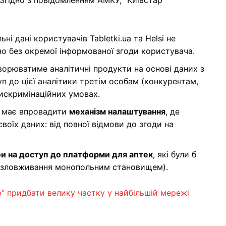
Згідно з повідомленням АМКУ, "Київстар"
ьні дані користувачів Tabletki.ua та Helsi не
но без окремої інформованої згоди користувача.
ворюватиме аналітичні продукти на основі даних з
п до цієї аналітики третім особам (конкурентам,
дискримінаційних умовах.
я має впровадити
механізм налаштування
, де
оїх даних: від повної відмови до згоди на
и на доступ до платформи для аптек
, які були б
на зловживання монопольним становищем).
р" придбати велику частку у найбільшій мережі