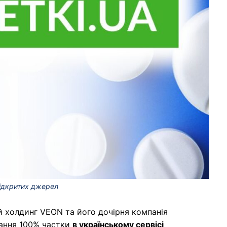
 відкритих джерел
ий холдинг VEON та його дочірня компанія
бання 100% частки
в українському сервісі