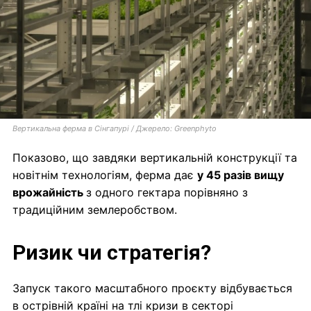
Вертикальна ферма в Сінгапурі /
Джерело: Greenphyto
Показово, що завдяки вертикальній конструкції та
новітнім технологіям, ферма дає
у 45 разів вищу
врожайність
з одного гектара порівняно з
традиційним землеробством.
Ризик чи стратегія?
Запуск такого масштабного проєкту відбувається
в острівній країні на тлі кризи в секторі