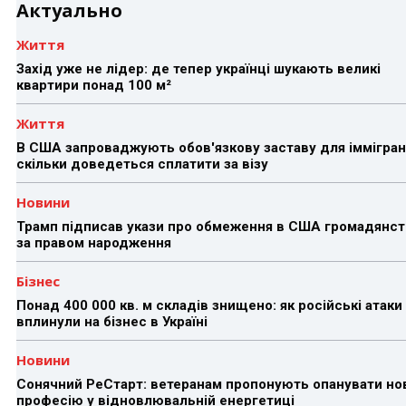
Актуально
Життя
Захід уже не лідер: де тепер українці шукають великі
квартири понад 100 м²
Життя
В США запроваджують обов'язкову заставу для іммігран
скільки доведеться сплатити за візу
Новини
Трамп підписав укази про обмеження в США громадянст
за правом народження
Бізнес
Понад 400 000 кв. м складів знищено: як російські атаки
вплинули на бізнес в Україні
Новини
Сонячний РеСтарт: ветеранам пропонують опанувати но
професію у відновлювальній енергетиці