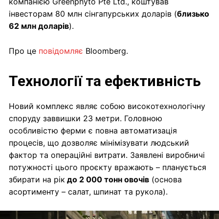
компанією Greenphyto Pte Ltd., коштував
інвесторам 80 млн сінгапурських доларів (
близько
62 млн доларів
).
Про це
повідомляє
Bloomberg.
Технології та ефективність
Новий комплекс являє собою високотехнологічну
споруду заввишки 23 метри. Головною
особливістю ферми є повна автоматизація
процесів, що дозволяє мінімізувати людський
фактор та операційні витрати. Заявлені виробничі
потужності цього проєкту вражають – планується
збирати на рік
до 2 000 тонн овочів
(основа
асортименту – салат, шпинат та рукола).