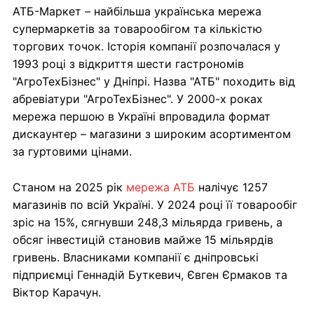
АТБ-Маркет – найбільша українська мережа
супермаркетів за товарообігом та кількістю
торгових точок. Історія компанії розпочалася у
1993 році з відкриття шести гастрономів
"АгроТехБізнес" у Дніпрі. Назва "АТБ" походить від
абревіатури "АгроТехБізнес". У 2000-х роках
мережа першою в Україні впровадила формат
дискаунтер – магазини з широким асортиментом
за гуртовими цінами.
Станом на 2025 рік
мережа АТБ
налічує 1257
магазинів по всій Україні. У 2024 році її товарообіг
зріс на 15%, сягнувши 248,3 мільярда гривень, а
обсяг інвестицій становив майже 15 мільярдів
гривень. Власниками компанії є дніпровські
підприємці Геннадій Буткевич, Євген Єрмаков та
Віктор Карачун.