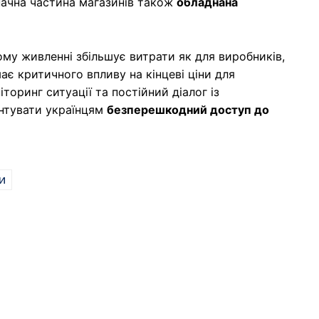
начна частина магазинів також
обладнана
ому живленні збільшує витрати як для виробників,
має критичного впливу на кінцеві ціни для
оринг ситуації та постійний діалог із
нтувати українцям
безперешкодний доступ до
И