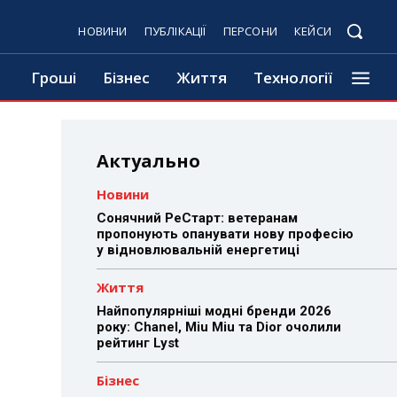
НОВИНИ
ПУБЛІКАЦІЇ
ПЕРСОНИ
КЕЙСИ
Гроші
Бізнес
Життя
Технології
Актуально
Новини
Сонячний РеСтарт: ветеранам
пропонують опанувати нову професію
у відновлювальній енергетиці
Життя
Найпопулярніші модні бренди 2026
року: Chanel, Miu Miu та Dior очолили
рейтинг Lyst
Бізнес