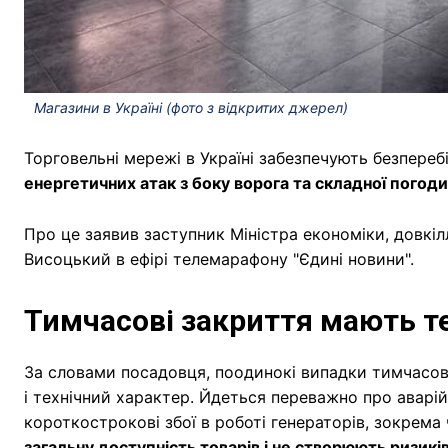
Магазини в Україні (фото з відкритих джерел)
Торговельні мережі в Україні забезпечують безпереб
енергетичних атак з боку ворога та складної погоди
Про це заявив заступник Міністра економіки, довкіл
Висоцький в ефірі телемарафону "Єдині новини".
Тимчасові закриття мають т
За словами посадовця, поодинокі випадки тимчасов
і технічний характер. Йдеться переважно про аварій
короткострокові збої в роботі генераторів, зокрема 
загальну доступність товарів і не створюють ризикі