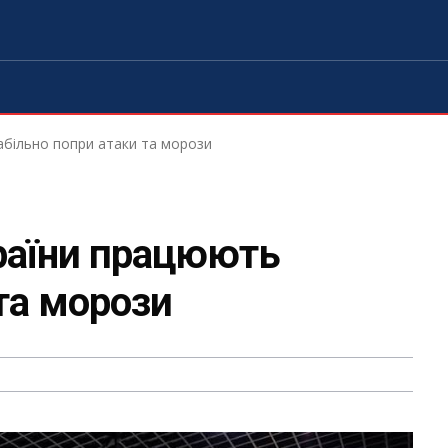
абільно попри атаки та морози
раїни працюють
та морози