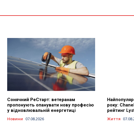
Сонячний РеСтарт: ветеранам
Найпопуляр
пропонують опанувати нову професію
року: Chanel
у відновлювальній енергетиці
рейтинг Lys
Новини
07.08.2026
Життя
07.08