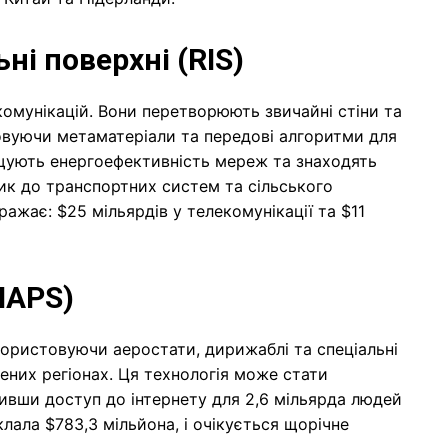
ні поверхні (RIS)
омунікацій. Вони перетворюють звичайні стіни та
товуючи метаматеріали та передові алгоритми для
ищують енергоефективність мереж та знаходять
рик до транспортних систем та сільського
ражає: $25 мільярдів у телекомунікації та $11
HAPS)
користовуючи аеростати, дирижаблі та спеціальні
лених регіонах. Ця технологія може стати
ивши доступ до інтернету для 2,6 мільярда людей
клала $783,3 мільйона, і очікується щорічне