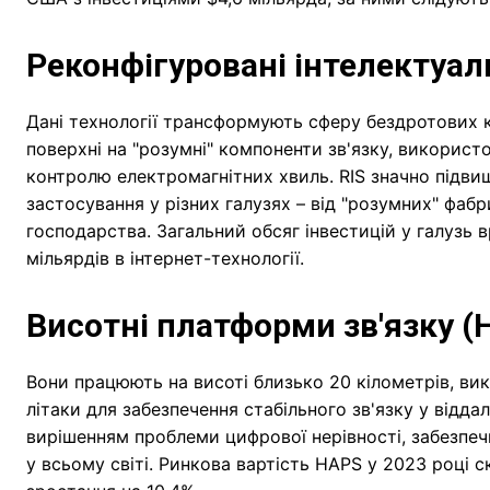
Реконфігуровані інтелектуаль
Дані технології трансформують сферу бездротових к
поверхні на "розумні" компоненти зв'язку, викорис
контролю електромагнітних хвиль. RIS значно підв
застосування у різних галузях – від "розумних" фаб
господарства. Загальний обсяг інвестицій у галузь в
мільярдів в інтернет-технології.
Висотні платформи зв'язку (
Вони працюють на висоті близько 20 кілометрів, ви
літаки для забезпечення стабільного зв'язку у відда
вирішенням проблеми цифрової нерівності, забезпеч
у всьому світі. Ринкова вартість HAPS у 2023 році с