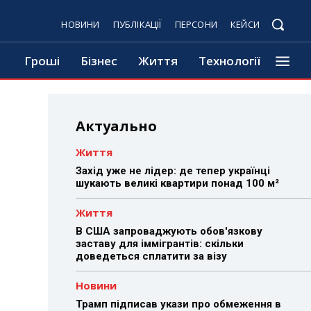
НОВИНИ
ПУБЛІКАЦІЇ
ПЕРСОНИ
КЕЙСИ
Гроші
Бізнес
Життя
Технології
Актуально
Життя
Захід уже не лідер: де тепер українці
шукають великі квартири понад 100 м²
Життя
В США запроваджують обов'язкову
заставу для іммігрантів: скільки
доведеться сплатити за візу
Новини
Трамп підписав укази про обмеження в