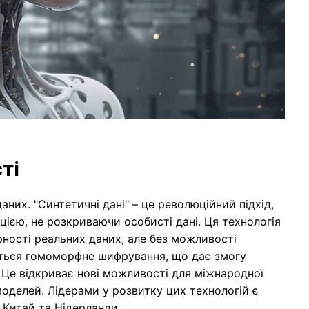
ті
их. "Синтетичні дані" – це революційний підхід,
ією, не розкриваючи особисті дані. Ця технологія
ності реальних даних, але без можливості
ається гомоморфне шифрування, що дає змогу
. Це відкриває нові можливості для міжнародної
моделей. Лідерами у розвитку цих технологій є
 Китай та Нідерланди.