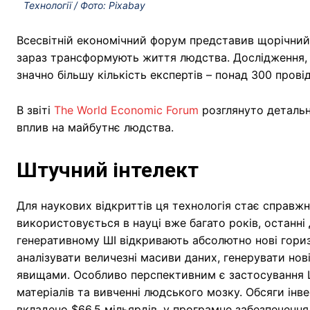
Технології / Фото: Pixabay
Всесвітній економічний форум представив щорічний 
зараз трансформують життя людства. Дослідження, з
значно більшу кількість експертів – понад 300 провід
В звіті
The World Economic Forum
розглянуто детальн
вплив на майбутнє людства.
Штучний інтелект
Для наукових відкриттів ця технологія стає справжн
використовується в науці вже багато років, останні
генеративному ШІ відкривають абсолютно нові гори
аналізувати величезні масиви даних, генерувати нові
явищами. Особливо перспективним є застосування Ш
матеріалів та вивченні людського мозку. Обсяги інв
вкладено $66,5 мільярдів, у програмне забезпечення 