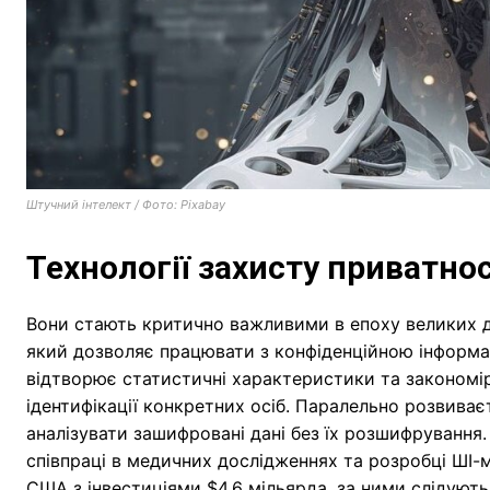
Штучний інтелект / Фото: Pixabay
Технології захисту приватнос
Вони стають критично важливими в епоху великих дан
який дозволяє працювати з конфіденційною інформац
відтворює статистичні характеристики та закономір
ідентифікації конкретних осіб. Паралельно розвив
аналізувати зашифровані дані без їх розшифрування
співпраці в медичних дослідженнях та розробці ШІ-
США з інвестиціями $4,6 мільярда, за ними слідують