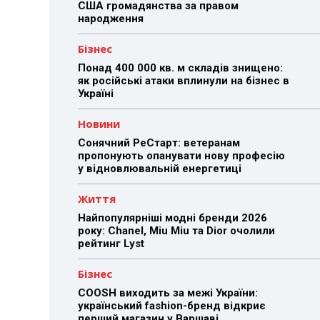
США громадянства за правом
народження
Бізнес
Понад 400 000 кв. м складів знищено:
як російські атаки вплинули на бізнес в
Україні
Новини
Сонячний РеСтарт: ветеранам
пропонують опанувати нову професію
у відновлювальній енергетиці
Життя
Найпопулярніші модні бренди 2026
року: Chanel, Miu Miu та Dior очолили
рейтинг Lyst
Бізнес
COOSH виходить за межі України:
український fashion-бренд відкриє
перший магазин у Варшаві