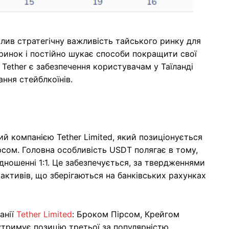
лив стратегічну важливість тайського ринку для
 ринок і постійно шукає способи покращити свої
 Tether є забезпечення користувачам у Таїланді
ання стейблкоїнів.
й компанією Tether Limited, який позиціонується
рсом. Головна особливість USDT полягає в тому,
дношенні 1:1. Це забезпечується, за твердженнями
 активів, що зберігаються на банківських рахунках
анії
Tether Limited
: Броком Пірсом, Крейгом
утримує позицію третьої за популярністю