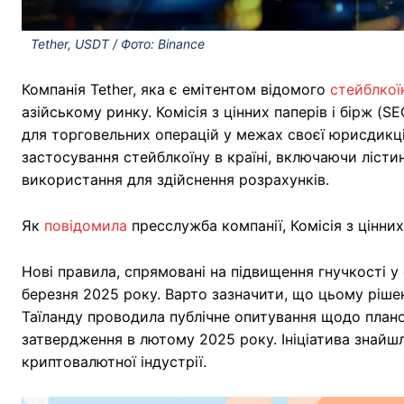
Tether, USDT / Фото: Binance
Компанія Tether, яка є емітентом відомого
стейблкої
азійському ринку. Комісія з цінних паперів і бірж (
для торговельних операцій у межах своєї юрисдикці
застосування стейблкоїну в країні, включаючи ліст
використання для здійснення розрахунків.
Як
повідомила
пресслужба компанії, Комісія з цінних
Нові правила, спрямовані на підвищення гнучкості у 
березня 2025 року. Варто зазначити, що цьому ріш
Таїланду проводила публічне опитування щодо план
затвердження в лютому 2025 року. Ініціатива знайш
криптовалютної індустрії.