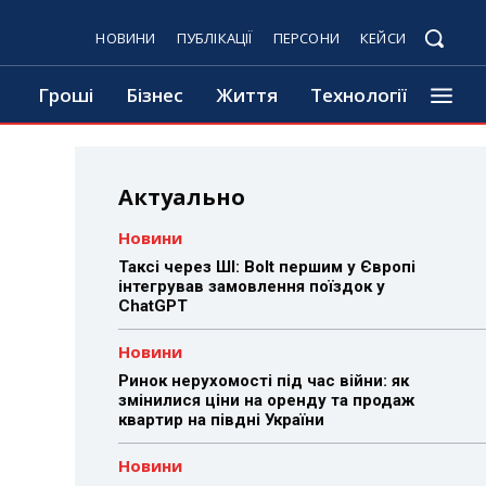
НОВИНИ
ПУБЛІКАЦІЇ
ПЕРСОНИ
КЕЙСИ
Гроші
Бізнес
Життя
Технології
Актуально
Новини
Таксі через ШІ: Bolt першим у Європі
інтегрував замовлення поїздок у
ChatGPT
Новини
Ринок нерухомості під час війни: як
змінилися ціни на оренду та продаж
квартир на півдні України
Новини