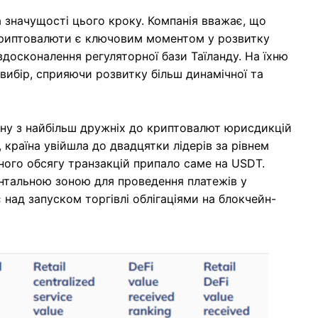
на значущості цього кроку. Компанія вважає, що
 криптовалюти є ключовим моментом у розвитку
досконалення регуляторної бази Таїланду. На їхню
 вибір, сприяючи розвитку більш динамічної та
дну з найбільш дружніх до криптовалют юрисдикцій
, країна увійшла до двадцятки лідерів за рівнем
ного обсягу транзакцій припало саме на USDT.
ентальною зоною для проведення платежів у
над запуском торгівлі облігаціями на блокчейн-