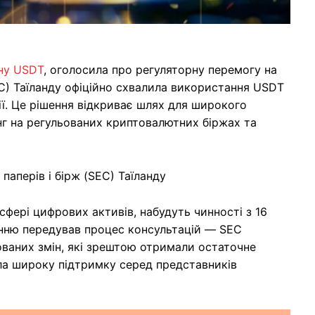
ну USDT
, оголосила про регуляторну перемогу на
SEC) Таїланду офіційно схвалила використання USDT
ї. Це рішення відкриває шлях для широкого
инг на регульованих криптовалютних біржах та
 паперів і бірж (SEC) Таїланду
сфері цифрових активів, набудуть чинності з 16
енню передував процес консультацій — SEC
ованих змін, які зрештою отримали остаточне
ла широку підтримку серед представників