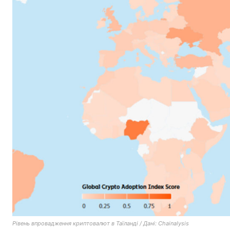
Рівень впровадження криптовалют в Таїланді / Дані: Chainalysis