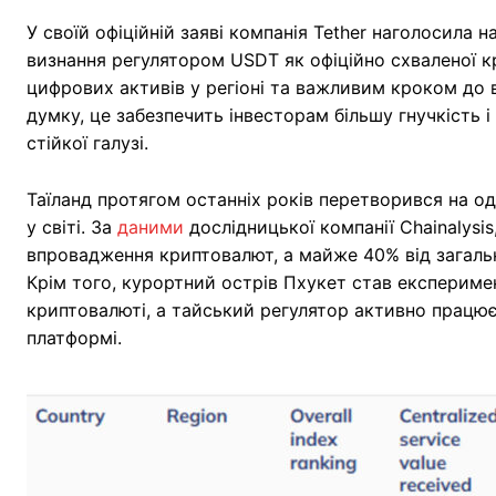
У своїй офіційній заяві компанія Tether наголосила 
визнання регулятором USDT як офіційно схваленої
цифрових активів у регіоні та важливим кроком до в
думку, це забезпечить інвесторам більшу гнучкість і
стійкої галузі.
Таїланд протягом останніх років перетворився на о
у світі. За
даними
дослідницької компанії Chainalysis
впровадження криптовалют, а майже 40% від загаль
Крім того, курортний острів Пхукет став експерим
криптовалюті, а тайський регулятор активно працює 
платформі.