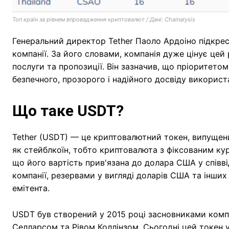
Топ країн за рівнем впровадження криптовалют / Дані: Chainalysis
Генеральний директор Tether Паоло Ардоіно підкрес
компанії. За його словами, компанія дуже цінує цей
послуги та пропозиції. Він зазначив, що пріоритетом
безпечного, прозорого і надійного досвіду використ
Що таке USDT?
Tether (USDT) — це криптовалютний токен, випущени
як стейблкоїн, тобто криптовалюта з фіксованим ку
що його вартість прив'язана до долара США у співві
компанії, резервами у вигляді доларів США та інших
емітента.
USDT був створений у 2015 році засновниками комп
Селларсом та Рівом Коллінзом. Сьогодні цей токен 