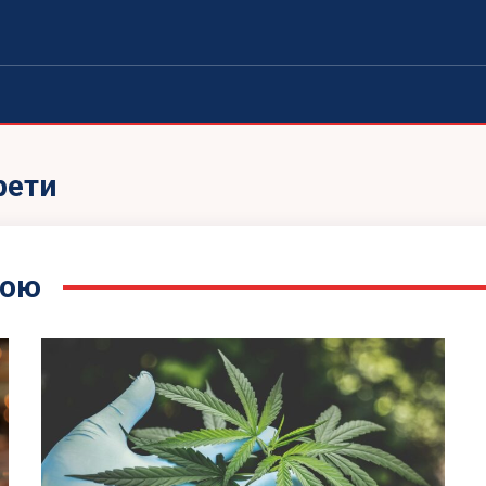
рети
кою