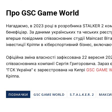
Про GSC Game World
Нагадаємо, в 2023 році в розробника STALKER 2 ком
бенефіціар. За даними українських та чеських реєс
вперше повідомив співзасновник студії Maincast Віт
інвестиції Кріппи в кіберспортивний бізнес, включаю
Офіційна зміна власності зафіксована 22 вересня 20
співзасновника компанії Сергія Григоровича. Зараз
"ГСК Україна" є зареєстрована на Кипрі
GSC GAME W
Кріппа.
ПОЗНАЧКИ
GSC GAME WORLD
S.T.A.L.K.E.R. 2
МАКСИ