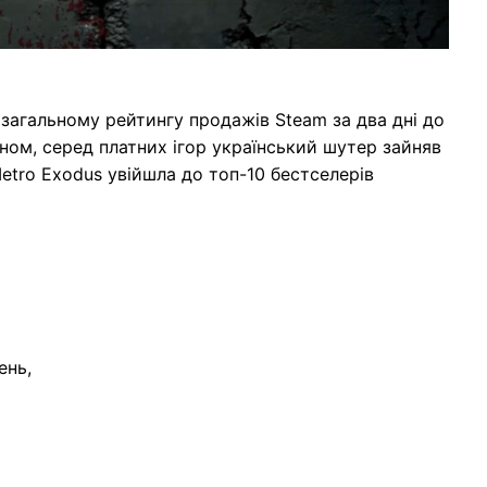
у загальному рейтингу продажів Steam за два дні до
чином, серед платних ігор український шутер зайняв
etro Exodus увійшла до топ-10 бестселерів
ень,