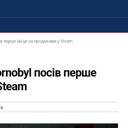
сів перше місце за продажами у Steam
ornobyl посів перше
Steam
38