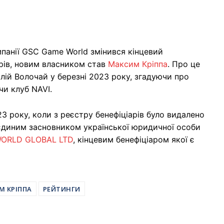
панії GSC Game World змінився кінцевий
трів, новим власником став
Максим Кріппа
. Про це
алій Волочай у березні 2023 року, згадуючи про
чи клуб NAVI.
23 року, коли з реєстру бенефіціарів було видалено
 єдиним засновником української юридичної особи
ORLD GLOBAL LTD
, кінцевим бенефіціаром якої є
М КРІППА
РЕЙТИНГИ