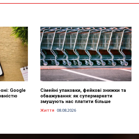
оні: Google
Сімейні упаковки, фейкові знижки та
овністю
обважування: як супермаркети
змушують нас платити більше
Життя
08.08.2026