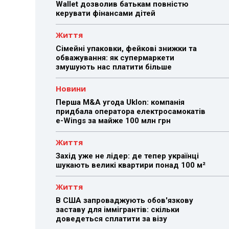
Wallet дозволив батькам повністю
керувати фінансами дітей
Життя
Сімейні упаковки, фейкові знижки та
обважування: як супермаркети
змушують нас платити більше
Новини
Перша M&A угода Uklon: компанія
придбала оператора електросамокатів
e-Wings за майже 100 млн грн
Життя
Захід уже не лідер: де тепер українці
шукають великі квартири понад 100 м²
Життя
В США запроваджують обов'язкову
заставу для іммігрантів: скільки
доведеться сплатити за візу