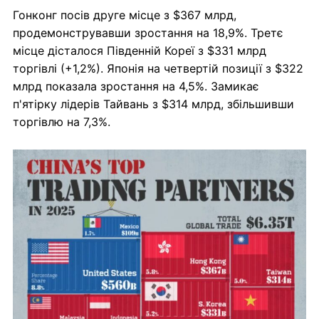
Гонконг посів друге місце з $367 млрд,
продемонструвавши зростання на 18,9%. Третє
місце дісталося Південній Кореї з $331 млрд
торгівлі (+1,2%). Японія на четвертій позиції з $322
млрд показала зростання на 4,5%. Замикає
п'ятірку лідерів Тайвань з $314 млрд, збільшивши
торгівлю на 7,3%.