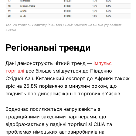
Топ-20 торгових партнерів Китаю / Дані: Генеральне митне управління
Китаю
Регіональні тренди
Дані демонструють чіткий тренд —
імпульс
торгівлі
все більше зміщується до Південно-
Східної Азії. Китайський експорт до Африки також
зріс на 25,8% порівняно з минулим роком, що
свідчить про диверсифікацію торгових зв'язків.
Водночас посилюється напруженість з
традиційними західними партнерами, що
відображається у падінні торгівлі зі США та
проблемах німецьких автовиробників на