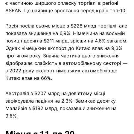
є частиною ширшого сплеску торгівлі в регіоні
ASEAN. Це найвище зростання серед країн топ-10.
Росія посіла сьоме місце з $228 млрд торгівлі, але
показала зниження на 6,9%. Німеччина на восьмій
позиції досягла $211 млрд, зрісши на 4,6% загалом.
Однак німецький експорт до Китаю впав на 9,3%
протягом року. Значна частина цього зниження
відображає слабкість в автомобільному секторі —
з 2022 року експорт німецьких автомобілів до
Китаю впав на 66%.
Австралія з $207 млрд на дев'ятому місці
зафіксувала падіння на 2,3%. Замикає десятку
Малайзія з $192 млрд, показавши зниження на
9,6%.