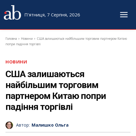
П'ятниця, 7 Серпня, 2026
Головна
Новини
США залишаються найбільшим торговим партнером Китаю
попри падіння торгівлі
НОВИНИ
США залишаються
найбільшим торговим
партнером Китаю попри
падіння торгівлі
Автор:
Малишко Ольга