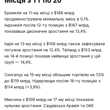
Місця з 11 по 20
Бразилія на 11-му місці з $188 млрд
продемонструвала мінімальну зміну в 0,1%.
Індонезія посіла 12-ту позицію з $167 млрд,
показавши двозначне зростання на 13,4%.
Індія на 13-му місці з $156 млрд також зафіксувала
потужне зростання на 12,4%. Таїланд з $153 млрд
на 14-й позиції показав найвище зростання у цій
групі — 14,4%.
Сингапур на 15-му місці збільшив торгівлю на 7,5%
до $119 млрд. Нідерланди посіли 16-ту позицію з
$114 млрд (+3,9%).
Мексика з $109 млрд на 17-му місці показала
нульове зростання. Саудівська Аравія та ОАЕ