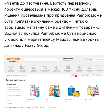
клієнтів до тестування. Вартість перезапуску
проєкту оцінюється в межах 100 тисяч доларів.
Рішення Костельмана про придбання Pampik може
бути пов'язане з сильним брендом і чіткою
асоціацією магазину саме з дитячими товарами.
Водночас покупка Pampik може бути корисною
угодою для маркетплейсу Maudau, який входить
до складу Fozzy Group.
Асортимент магазину / Скріншот Pampik