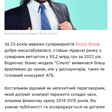
Володимир Костельман / Фото: Forbes
За 25 років мережа супермаркетів
Fozzy Group
добре масштабувалася, ставши лідером ринку з
сумарним виторгом у 93,2 млрд грн за 2022 рік.
Водночас бізнес-модель "Сільпо" виявилася більш
вразливою до кризи, ніж у дискаунтерів, таких як
головний конкурент АТБ.
Костельман відомий як непохитний переговорник,
який допоміг компанії пережити складні часи,
зокрема фінансову кризу 2014-2015 років. Він
уникає публічності та зосереджується на деталях