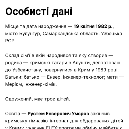
Особисті дані
Місце та дата народження —
19 квітня 1982 р.
,
місто Булунгур, Самаркандська область, Узбецька
РСР.
Склад сім'ї в якій народився та яку створив —
родина — кримські татари з Алушти, депортовані
до Узбекистану, повернулися в Крим у 1989 році.
Батьки: батько — Енвер, інженер-технолог; мати —
Мерієм, інженер-хімік.
Одружений, має троє дітей.
Освіта —
Рустем Енверович Умєров
закінчив
кримську гімназію-інтернат для обдарованих дітей
у Криму, учасник FLEX-програми обміну майбутніх