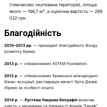
(тимчасово окупована територія), площа
якого — 196,7 м², а оціночна вартість — 289
032 грн.
Благодійність
2010–2013 рр.
— президент благодійного Фонду
розвитку Криму.
2013 р.
— співзасновник ASTEM Foundation.
2012 р.
— співзасновник Кримської міжнародної
бізнес-асоціації, реставрація мечеті Орта-Джамі
(Крим) за особисті кошти.
2014 р.
—
Рустема Умєрова біографія
включає
участь у заснуванні та діяльності фондів "Евкаф"