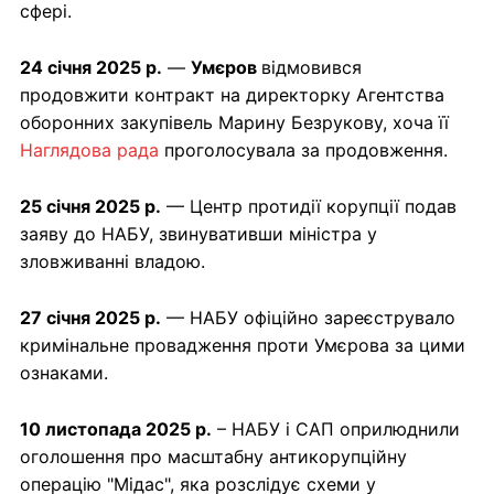
сфері.
24 січня 2025 р.
—
Умєров
відмовився
продовжити контракт на директорку Агентства
оборонних закупівель Марину Безрукову, хоча її
Наглядова рада
проголосувала за продовження.
25 січня 2025 р.
— Центр протидії корупції подав
заяву до НАБУ, звинувативши міністра у
зловживанні владою.
27 січня 2025 р.
— НАБУ офіційно зареєструвало
кримінальне провадження проти Умєрова за цими
ознаками.
10 листопада 2025 р.
– НАБУ і САП оприлюднили
оголошення про масштабну антикорупційну
операцію "Мідас", яка розслідує схеми у