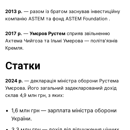
2013 р.
— разом із братом заснував інвестиційну
компанію ASTEM та фонд ASTEM Foundation .
2017 р.
—
Умєров Рустем
сприяв звільненню
Ахтема Чийгоза та Ільмі Умерова — політв'язнів
Кремля.
Статки
2024 р.
— декларація міністра оборони Рустема
Умєрова. Його загальний задекларований дохід
склав 4,9 млн грн, з яких:
1,6 млн грн — зарплата міністра оборони
України.
3,3 млн грн — дохід від відчуження цінних