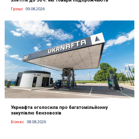
злетіти до 50%: які товари подорожчають
Гроші
09.08.2026
Укрнафта оголосила про багатомільйонну
закупівлю бензовозів
Бізнес
08.08.2026