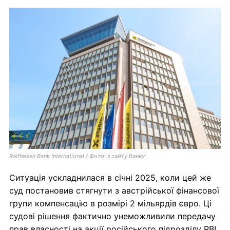
Raiffeisen Bank International / Фото: з сайту банку
Ситуація ускладнилася в січні 2025, коли цей же
суд постановив стягнути з австрійської фінансової
групи компенсацію в розмірі 2 мільярдів євро. Ці
судові рішення фактично унеможливили передачу
прав власності на акції російського підрозділу RBI