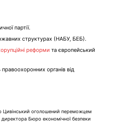
чної партії.
жавних структурах (НАБУ, БЕБ).
корупційні реформи
та європейський
 правоохоронних органів від
р Цивінський оголошений переможцем
у директора Бюро економічної безпеки