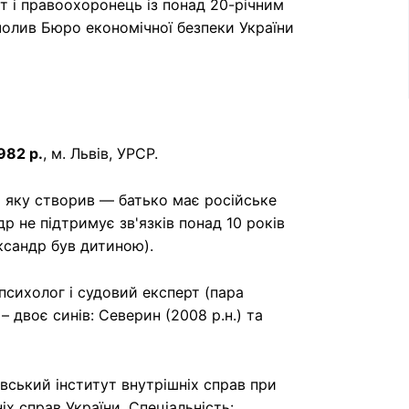
 і правоохоронець із понад 20-річним
чолив Бюро економічної безпеки України
982 р.
, м. Львів, УРСР.
та яку створив — батько має російське
р не підтримує зв'язків понад 10 років
ксандр був дитиною).
психолог і судовий експерт (пара
– двоє синів: Северин (2008 р.н.) та
вський інститут внутрішніх справ при
іх справ України. Спеціальність: