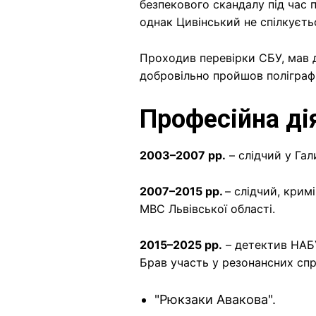
безпекового скандалу під час 
однак Цивінський не спілкуєтьс
Проходив перевірки СБУ, мав д
добровільно пройшов поліграф
Професійна ді
2003–2007 рр.
– слідчий у Гали
2007–2015 рр.
– слідчий, крим
МВС Львівської області.
2015–2025 рр.
– детектив НАБУ
Брав участь у резонансних спр
"Рюкзаки Авакова".