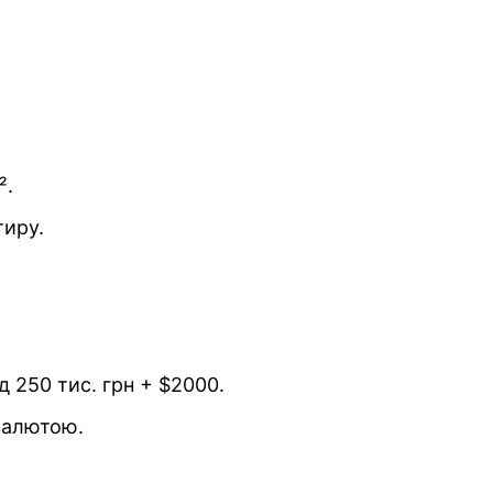
².
тиру.
д 250 тис. грн + $2000.
валютою.