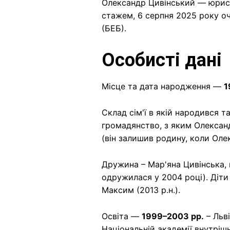
Олександр Цивінський — юрист
стажем, 6 серпня 2025 року о
(БЕБ).
Особисті дані
Місце та дата народження —
1
Склад сім'ї в якій народився 
громадянство, з яким Олександ
(він залишив родину, коли Оле
Дружина – Мар'яна Цивінська, 
одружилася у 2004 році). Діти 
Максим (2013 р.н.).
Освіта —
1999–2003 рр.
– Льві
Національній академії внутрішн