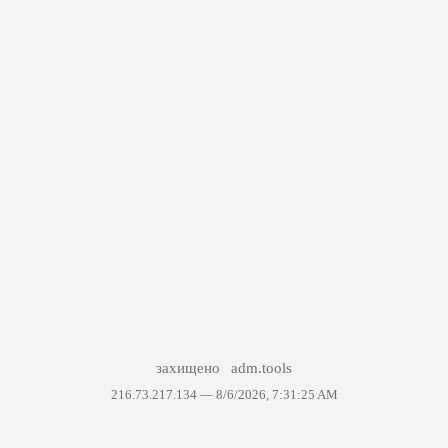
захищено
adm.tools
216.73.217.134 —
8/6/2026, 7:31:25 AM