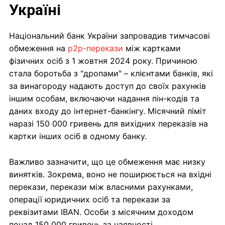
Україні
Національний банк України запровадив тимчасові
обмеження на
p2p-перекази
між картками
фізичних осіб з 1 жовтня 2024 року. Причиною
стала боротьба з "дропами" – клієнтами банків, які
за винагороду надають доступ до своїх рахунків
іншим особам, включаючи надання пін-кодів та
даних входу до інтернет-банкінгу. Місячний ліміт
наразі 150 000 гривень для вихідних переказів на
картки інших осіб в одному банку.
Важливо зазначити, що це обмеження має низку
винятків. Зокрема, воно не поширюється на вхідні
перекази, перекази між власними рахунками,
операції юридичних осіб та перекази за
реквізитами IBAN. Особи з місячним доходом
понад 150 000 гривень за наявності