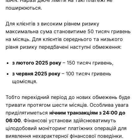
IBAN. Наразі діючі ліміти на такі платежі не
поширюються.
Для клієнтів з високим рівнем ризику
максимальна сума становитиме 50 тисяч гривень
на місяць. Для клієнтів середнього та низького
рівня ризику передбачені наступні обмеження:
з лютого 2025 року
– 150 тисяч гривень,
з червня 2025 року
– 100 тисяч гривень
щомісяця.
Тобто перехідний період до нових обмежень буде
тривати протягом шести місяців. Особлива увага
приділятиметься
нічним транзакціям з 24:00 до
06:00
. Фінансові установи здійснюватимуть
цілодобовий моніторинг платіжних операцій для
виявлення нехарактерної фінансової поведінки.