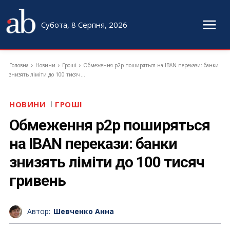
Субота, 8 Серпня, 2026
Головна
Новини
Гроші
Обмеження p2p поширяться на IBAN перекази: банки
знизять ліміти до 100 тисяч...
НОВИНИ
ГРОШІ
Обмеження p2p поширяться
на IBAN перекази: банки
знизять ліміти до 100 тисяч
гривень
Автор:
Шевченко Анна