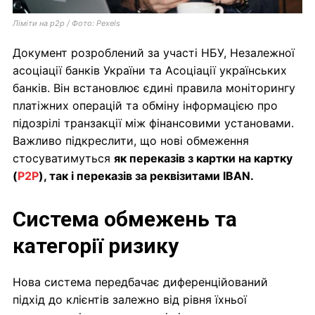
Ліміти на p2p / Фото: Pexels
Документ розроблений за участі НБУ, Незалежної
асоціації банків України та Асоціації українських
банків. Він встановлює єдині правила моніторингу
платіжних операцій та обміну інформацією про
підозрілі транзакції між фінансовими установами.
Важливо підкреслити, що нові обмеження
стосуватимуться
як переказів з картки на картку
(
P2P
), так і переказів за реквізитами IBAN.
Система обмежень та
категорії ризику
Нова система передбачає диференційований
підхід до клієнтів залежно від рівня їхньої