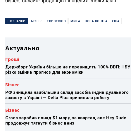
бізнес, онлайн-продавців і кінцевих споживачів.
ПОЗНАЧКИ
БІЗНЕС
ЄВРОСОЮЗ
МИТА
НОВА ПОШТА
США
Актуально
Гроші
Держборг України більше не перевищить 100% ВВП: НБУ
різко змінив прогноз для економіки
Бізнес
РФ знищила найбільший склад засобів індивідуального
захисту в Україні — Delta Plus припинила роботу
Бізнес
Crocs заробив понад $1 млрд за квартал, але Hey Dude
продовжує тягнути бізнес вниз