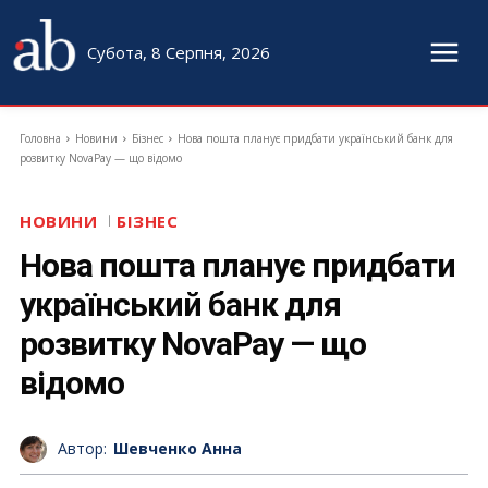
Субота, 8 Серпня, 2026
Головна
Новини
Бізнес
Нова пошта планує придбати український банк для
розвитку NovaPay — що відомо
НОВИНИ
БІЗНЕС
Нова пошта планує придбати
український банк для
розвитку NovaPay — що
відомо
Автор:
Шевченко Анна