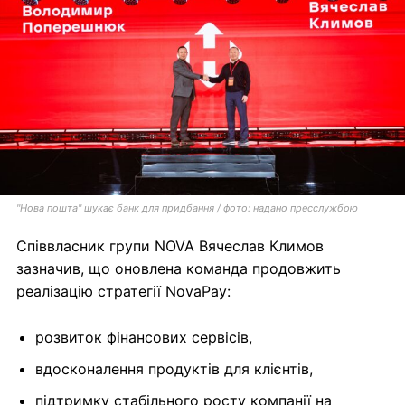
"Нова пошта" шукає банк для придбання / ф
ото: надано пресслужбою
Співвласник групи NOVA Вячеслав Климов
зазначив, що оновлена команда продовжить
реалізацію стратегії NovaPay:
розвиток фінансових сервісів,
вдосконалення продуктів для клієнтів,
підтримку стабільного росту компанії на