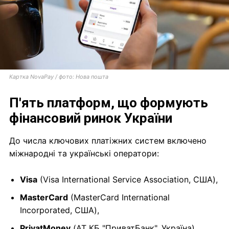
Картка NovaPay / фото: Нова пошта
П'ять платформ, що формують
фінансовий ринок України
До числа ключових платіжних систем включено
міжнародні та українські оператори:
Visa
(Visa International Service Association, США),
MasterCard
(MasterCard International
Incorporated, США),
PrivatMoney
(АТ КБ "ПриватБанк", Україна),