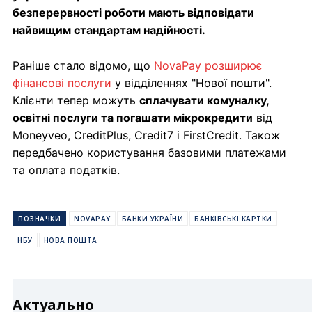
безперервності роботи мають відповідати
найвищим стандартам надійності.
Раніше стало відомо, що
NovaPay розширює
фінансові послуги
у відділеннях "Нової пошти".
Клієнти тепер можуть
сплачувати комуналку,
освітні послуги та погашати мікрокредити
від
Moneyveo, CreditPlus, Credit7 і FirstCredit. Також
передбачено користування базовими платежами
та оплата податків.
ПОЗНАЧКИ
NOVAPAY
БАНКИ УКРАЇНИ
БАНКІВСЬКІ КАРТКИ
НБУ
НОВА ПОШТА
Актуально