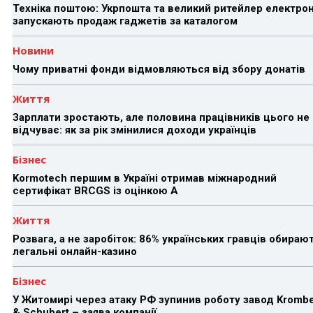
Техніка поштою: Укрпошта та великий ритейлер електрон
запускають продаж гаджетів за каталогом
Новини
Чому приватні фонди відмовляються від збору донатів
Життя
Зарплати зростають, але половина працівників цього не
відчуває: як за рік змінилися доходи українців
Бізнес
Kormotech першим в Україні отримав міжнародний
сертифікат BRCGS із оцінкою A
Життя
Розвага, а не заробіток: 86% українських гравців обираю
легальні онлайн-казино
Бізнес
У Житомирі через атаку РФ зупинив роботу завод Kromb
& Schubert – заява компанії