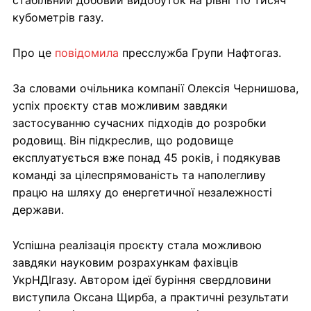
стабільний добовий видобуток на рівні 110 тисяч
кубометрів газу.
Про це
повідомила
пресслужба Групи Нафтогаз.
За словами очільника компанії Олексія Чернишова,
успіх проєкту став можливим завдяки
застосуванню сучасних підходів до розробки
родовищ. Він підкреслив, що родовище
експлуатується вже понад 45 років, і подякував
команді за цілеспрямованість та наполегливу
працю на шляху до енергетичної незалежності
держави.
Успішна реалізація проєкту стала можливою
завдяки науковим розрахункам фахівців
УкрНДІгазу. Автором ідеї буріння свердловини
виступила Оксана Щирба, а практичні результати