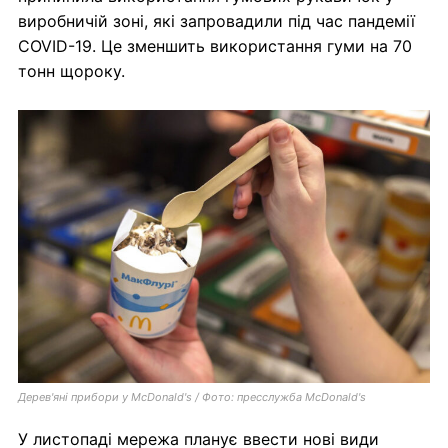
виробничій зоні, які запровадили під час пандемії
COVID-19. Це зменшить використання гуми на 70
тонн щороку.
Дерев'яні прибори у McDonald's / Фото: пресслужба McDonald's
У листопаді мережа планує ввести нові види