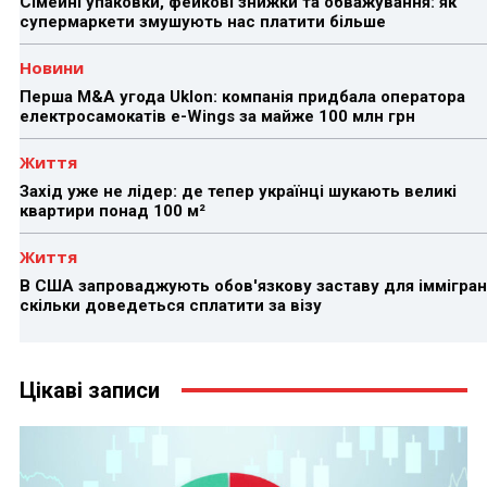
Сімейні упаковки, фейкові знижки та обважування: як
супермаркети змушують нас платити більше
Новини
Перша M&A угода Uklon: компанія придбала оператора
електросамокатів e-Wings за майже 100 млн грн
Життя
Захід уже не лідер: де тепер українці шукають великі
квартири понад 100 м²
Життя
В США запроваджують обов'язкову заставу для іммігран
скільки доведеться сплатити за візу
Цікаві записи