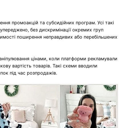
ння промоакцій та субсидійних програм. Усі такі
еупереджено, без дискримінації окремих груп
тимості поширення неправдивих або перебільшених
аніпулювання цінами, коли платформи рекламували
ову вартість товарів. Такі схеми вводили
пок під час розпродажів.