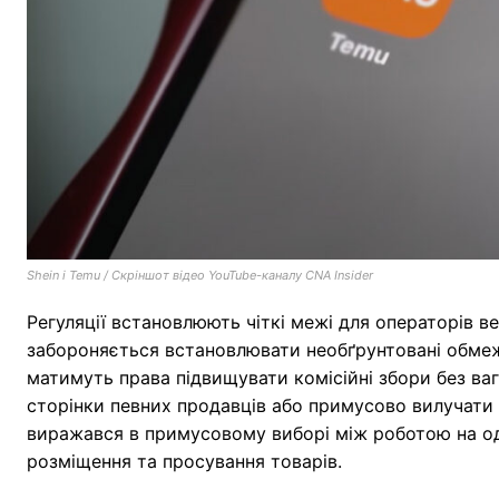
Shein і Temu / Скріншот відео YouTube-каналу CNA Insider
Регуляції встановлюють чіткі межі для операторів в
забороняється встановлювати необґрунтовані обмеж
матимуть права підвищувати комісійні збори без ва
сторінки певних продавців або примусово вилучати 
виражався в примусовому виборі між роботою на од
розміщення та просування товарів.