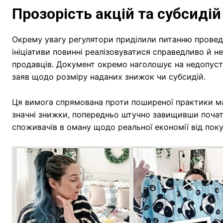
Прозорість акцій та субсидій
Окрему увагу регулятори приділили питанню проведе
ініціативи повинні реалізовуватися справедливо й н
продавців. Документ окремо наголошує на недопус
заяв щодо розміру наданих знижок чи субсидій.
Ця вимога спрямована проти поширеної практики м
значні знижки, попередньо штучно завищивши початк
споживачів в оману щодо реальної економії від поку