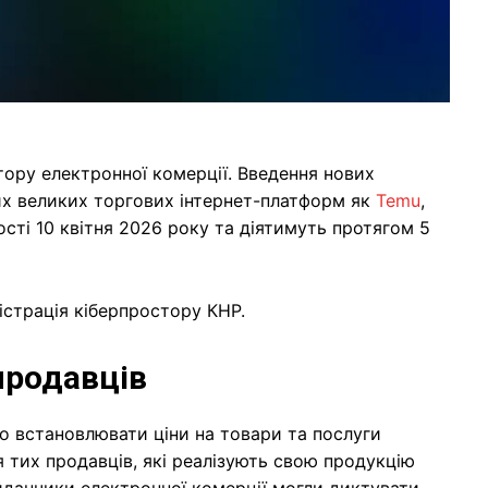
ору електронної комерції. Введення нових
их великих торгових інтернет-платформ як
Temu
,
ності 10 квітня 2026 року та діятимуть протягом 5
страція кіберпростору КНР.
продавців
о встановлювати ціни на товари та послуги
 тих продавців, які реалізують свою продукцію
йданчики електронної комерції могли диктувати