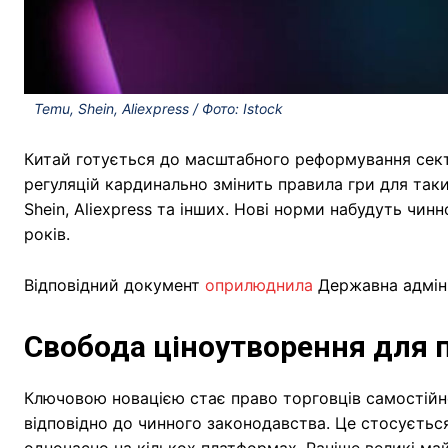
Temu, Shein, Aliexpress / Фото: Istock
Китай готується до масштабного реформування сект
регуляцій кардинально змінить правила гри для так
Shein, Aliexpress та інших. Нові норми набудуть чин
років.
Відповідний документ
оприлюднила
Державна адміні
Свобода ціноутворення для 
Ключовою новацією стає право торговців самостійн
відповідно до чинного законодавства. Це стосується
одночасно на кількох платформах. Раніше великі ма