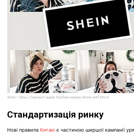
Shein і Temu / Скріншот відео YouTube-каналу Home with Mrs K
Стандартизація ринку
Нові правила
Китаю
є частиною ширшої кампанії уря