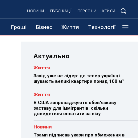
НОВИНИ
ПУБЛІКАЦІЇ
ПЕРСОНИ
КЕЙСИ
Гроші
Бізнес
Життя
Технології
Актуально
Життя
Захід уже не лідер: де тепер українці
шукають великі квартири понад 100 м²
Життя
В США запроваджують обов'язкову
заставу для іммігрантів: скільки
доведеться сплатити за візу
Новини
Трамп підписав укази про обмеження в