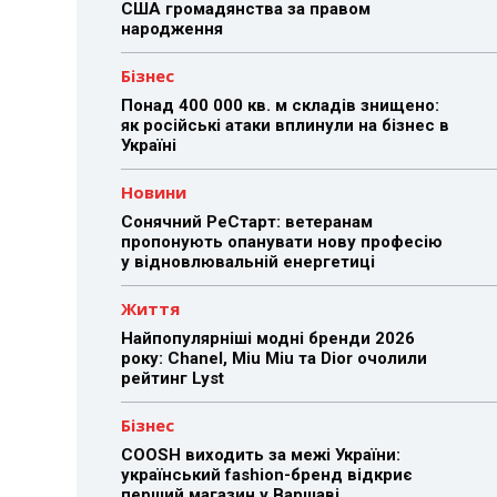
США громадянства за правом
народження
Бізнес
Понад 400 000 кв. м складів знищено:
як російські атаки вплинули на бізнес в
Україні
Новини
Сонячний РеСтарт: ветеранам
пропонують опанувати нову професію
у відновлювальній енергетиці
Життя
Найпопулярніші модні бренди 2026
року: Chanel, Miu Miu та Dior очолили
рейтинг Lyst
Бізнес
COOSH виходить за межі України:
український fashion-бренд відкриє
перший магазин у Варшаві