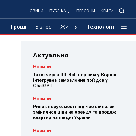
НОВИНИ
ПУБЛІКАЦІЇ
ПЕРСОНИ
КЕЙСИ
Гроші
Бізнес
Життя
Технології
Актуально
Новини
Таксі через ШІ: Bolt першим у Європі
інтегрував замовлення поїздок у
ChatGPT
Новини
Ринок нерухомості під час війни: як
змінилися ціни на оренду та продаж
квартир на півдні України
Новини