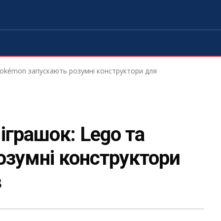
а Pokémon запускають розумні конструктори для
 іграшок: Lego та
озумні конструктори
в