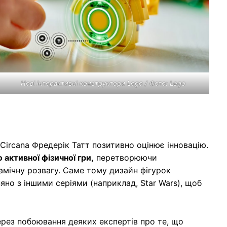
Нові інтерактивні конструктори Lego / Фото: Lego
 Circana Фредерік Татт позитивно оцінює інновацію.
 активної фізичної гри,
перетворюючи
амічну розвагу. Саме тому дизайн фігурок
но з іншими серіями (наприклад, Star Wars), щоб
рез побоювання деяких експертів про те, що