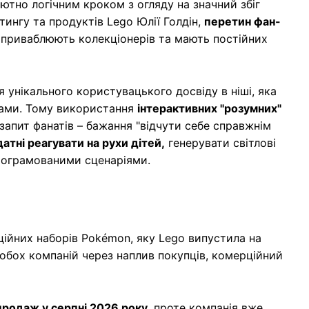
ютно логічним кроком з огляду на значний збіг
ингу та продуктів Lego Юлії Голдін,
перетин фан-
приваблюють колекціонерів та мають постійних
 унікального користувацького досвіду в ніші, яка
ками. Тому використання
інтерактивних "розумних"
 запит фанатів – бажання "відчути себе справжнім
датні реагувати на рухи дітей,
генерувати світлові
програмованими сценаріями.
ційних наборів Pokémon, яку Lego випустила на
 обох компаній через наплив покупців, комерційний
продаж у серпні 2026 року,
проте компанія вже