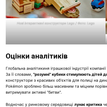
Нові інтерактивні конструктори Lego / Фото: Lego
Оцінки аналітиків
Глобальна аналітикиня іграшкової індустрії компанії
За її словами,
"розумні" кубики стимулюють дітей до
конструктори з красивих об'єктів для полиці на дин
Pokémon зроблено більш масивним та міцним порівня
витримувати активні "битви".
Водночас у ринковому середовищі
лунає критика
че