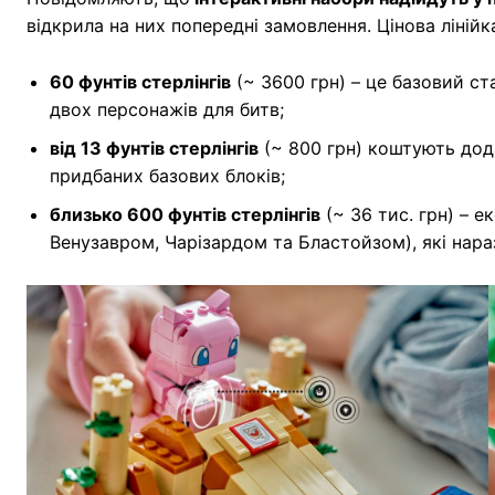
відкрила на них попередні замовлення. Цінова лінійк
60 фунтів стерлінгів
(~ 3600 грн) – це базовий ст
двох персонажів для битв;
від 13 фунтів стерлінгів
(~ 800 грн) коштують дод
придбаних базових блоків;
близько 600 фунтів стерлінгів
(~ 36 тис. грн) – е
Венузавром, Чарізардом та Бластойзом), які нара