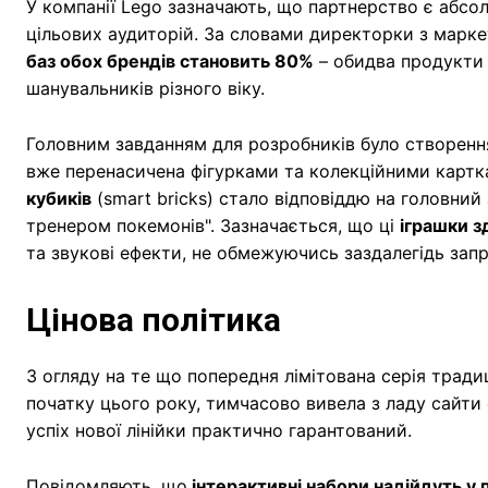
У компанії Lego зазначають, що партнерство є абсол
цільових аудиторій. За словами директорки з маркет
баз обох брендів становить 80%
– обидва продукти 
шанувальників різного віку.
Головним завданням для розробників було створення
вже перенасичена фігурками та колекційними карт
кубиків
(smart bricks) стало відповіддю на головний
тренером покемонів". Зазначається, що ці
іграшки з
та звукові ефекти, не обмежуючись заздалегідь за
Цінова політика
З огляду на те що попередня лімітована серія тради
початку цього року, тимчасово вивела з ладу сайти
успіх нової лінійки практично гарантований.
Повідомляють, що
інтерактивні набори надійдуть у 