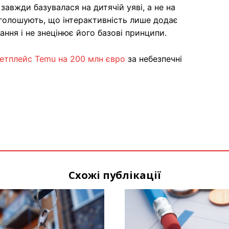
завжди базувалася на дитячій уяві, а не на
наголошують, що інтерактивність лише додає
ння і не знецінює його базові принципи.
етплейс Temu на 200 млн євро
за небезпечні
Схожі публікації