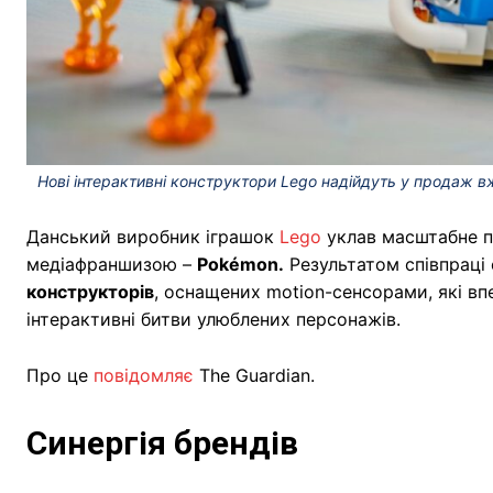
Нові інтерактивні конструктори Lego надійдуть у продаж вж
Данський виробник іграшок
Lego
уклав масштабне п
медіафраншизою –
Pokémon.
Результатом співпраці 
конструкторів
, оснащених motion-сенсорами, які в
інтерактивні битви улюблених персонажів.
Про це
повідомляє
The Guardian.
Синергія брендів