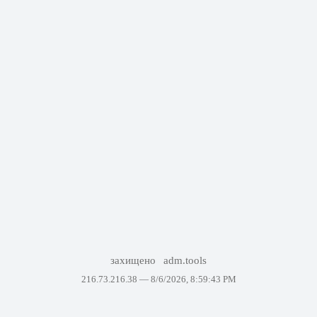
захищено
adm.tools
216.73.216.38 —
8/6/2026, 8:59:43 PM