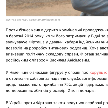
Дмитро Фірташ / Фото: dmitryfirtash.com
Проти бізнесмена відкрито кримінальні провадження
в березні 2014 року, коли його затримали у Відні з
звинувачує Фірташа у даванні хабаря індійським чи
дозволів на розробку титанових родовищ. Хоча авст
визнавши політичну складову справи, Фірташ залиша
російським олігархом Василем Анісімовим.
У Німеччині бізнесмен фігурує у справі про
корупцію
в отриманні хабарів за надання службової інформац
щодо незаконного придбання 75% акцій підприємства
до державних збитків у розмірі 2 млн доларів.
В Україні проти Фірташа також ведуться серйозні р