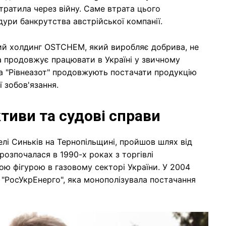
тратила через війну. Саме втрата цього
ури банкрутства австрійської компанії.
ний холдинг OSTCHEM, який виробляє добрива, не
а продовжує працювати в Україні у звичному
та "Рівнеазот" продовжують постачати продукцію
 зобов'язання.
тиви та судові справи
лі Синьків на Тернопільщині, пройшов шлях від
озпочалася в 1990-х роках з торгівлі
ю фігурою в газовому секторі України. У 2004
 "РосУкрЕнерго", яка монополізувала постачання