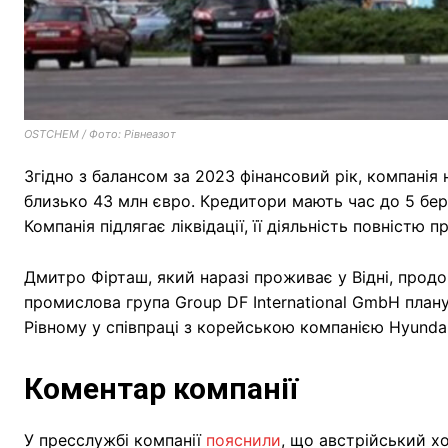
OSTCHEM / Фото: Рівнеазот
Згідно з балансом за 2023 фінансовий рік, компанія 
близько 43 млн євро. Кредитори мають час до 5 бере
Компанія підлягає ліквідації, її діяльність повністю 
Дмитро Фірташ, який наразі проживає у Відні, продо
промислова група Group DF International GmbH плану
Рівному у співпраці з корейською компанією Hyundai
Коментар компанії
У пресслужбі компанії
пояснили
, що австрійський 