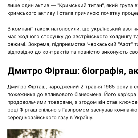
лише один актив — "Кримський титан", який група в
кримського активу і стала причиною початку процед
В компанії також наголосили, що український азот
має жодного стосунку до австрійського холдингу т
режимі. Зокрема, підприємства Черкаський "Азот" 
відповідно до контрактів та повністю виконують свої
Дмитро Фірташ: біографія, ак
Дмитро Фірташ, народжений 2 травня 1965 року в се
пожежника до впливового бізнесмена. Його кар'єра р
продовольчими товарами, а згодом він став ключово
році Фірташ спільно з Газпромом заснував компанію
середньоазійського газу в Україну.