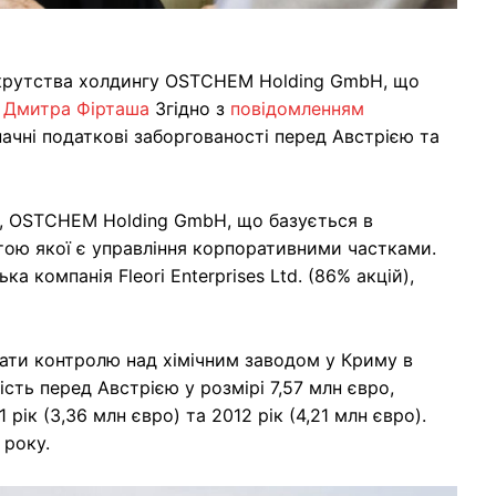
нкрутства холдингу OSTCHEM Holding GmbH, що
а Дмитра Фірташа
Згідно з
повідомленням
ачні податкові заборгованості перед Австрією та
м, OSTCHEM Holding GmbH, що базується в
тою якої є управління корпоративними частками.
компанія Fleori Enterprises Ltd. (86% акцій),
ати контролю над хімічним заводом у Криму в
сть перед Австрією у розмірі 7,57 млн євро,
ік (3,36 млн євро) та 2012 рік (4,21 млн євро).
 року.