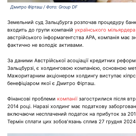
Дмитро Фірташ / Фото: Group DF
Земельний суд Зальцбурга розпочав процедуру ба
входить до групи компаній
українського мільярдер
австрійського інформагентства АРА, компанія має зн
фактично не володіє активами.
За даними Австрійської асоціації кредитних рефор
Зальцбурзі, є холдинговою компанією, основною ме
Мажоритарним акціонером холдингу виступає кіпрська 
бенефіціаром якої є Дмитро Фірташ.
Фінансові проблеми
компанії
загострилися після втр
2014 році. Наразі холдинг має податкову заборговані
включаючи несплачений податок на прибуток за 2011 р
Термін сплати цих зобов'язань сплив 27 грудня 2024