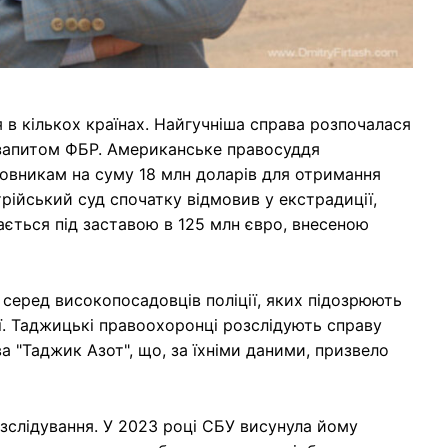
 в кількох країнах. Найгучніша справа розпочалася
а запитом ФБР. Американське правосуддя
новникам на суму 18 млн доларів для отримання
рійський суд спочатку відмовив у екстрадиції,
ється під заставою в 125 млн євро, внесеною
серед високопосадовців поліції, яких підозрюють
ії. Таджицькі правоохоронці розслідують справу
 "Таджик Азот", що, за їхніми даними, призвело
озслідування. У 2023 році СБУ висунула йому