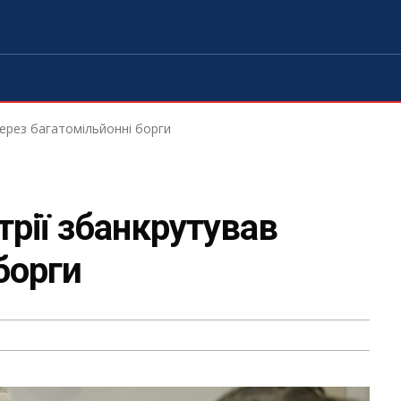
через багатомільйонні борги
трії збанкрутував
борги