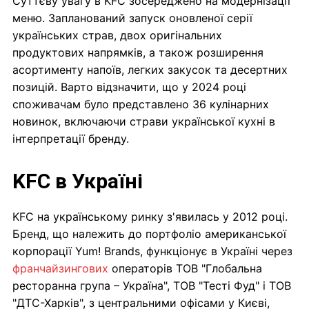
Суттєву увагу в KFC зосереджено на модернізації
меню. Запланований запуск оновленої серії
українських страв, двох оригінальних
продуктових напрямків, а також розширення
асортименту напоїв, легких закусок та десертних
позицій. Варто відзначити, що у 2024 році
споживачам було представлено 36 кулінарних
новинок, включаючи страви української кухні в
інтерпретації бренду.
KFC в Україні
KFC на українському ринку з'явилась у 2012 році.
Бренд, що належить до портфоліо американської
корпорації Yum! Brands, функціонує в Україні через
франчайзингових
операторів ТОВ "Глобальна
ресторанна група – Україна", ТОВ "Тесті Фуд" і ТОВ
"ДТС-Харків", з центральними офісами у Києві,