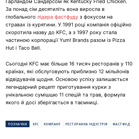
Гарландом Сандерсом як Kentucky Fried Chicken.
За понад сім десятиліть вона виросла в
глобального
лідера фастфуду
з фокусом на
стравах із курятини. У 1991 році компанія офіційно
скоротила назву до KFC, а з 1997 року стала
частиною корпорації Yum! Brands разом із Pizza
Hut і Taco Bell.
Сьогодні KFC має більше 16 тисяч ресторанів у 110
країнах, які обслуговують приблизно 12 мільйонів
відвідувачів щодня. Основою успіху залишається
легендарний рецепт приготування курки з
унікальною сумішшю 11 спецій та трав, формула
якого й досі зберігається в таємниці.
ПОЗНАЧКИ
KFC
КОМПАНІЇ
РЕСТОРАННА ІНДУСТРІЯ
ФАСТФУД