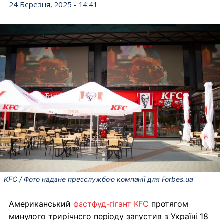
24 Березня, 2025 - 14:41
KFC / Фото надане пресслужбою компанії для Forbes.ua
Американський
фастфуд-гігант KFC
протягом
минулого трирічного періоду запустив в Україні 18