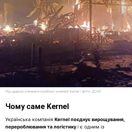
Під ударом опинився комбінат компанії Kernel / фото: ДСНС
Чому саме Kernel
Українська компанія
Kernel поєднує вирощування,
перероблювання та логістику
і є одним із