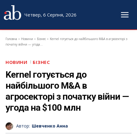
Четвер, 6 Серпня, 2026
Головна
Новини
Бізнес
Kernel готується до найбільшого M&A в агросекторі з
початку війни — угода...
НОВИНИ
БІЗНЕС
Kernel готується до
найбільшого M&A в
агросекторі з початку війни —
угода на $100 млн
Автор:
Шевченко Анна