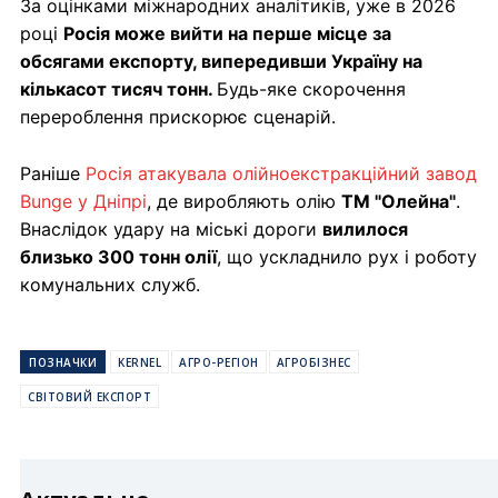
За оцінками міжнародних аналітиків, уже в 2026
році
Росія може вийти на перше місце за
обсягами експорту, випередивши Україну на
кількасот тисяч тонн.
Будь-яке скорочення
перероблення прискорює сценарій.
Раніше
Росія атакувала олійноекстракційний завод
Bunge у Дніпрі
, де виробляють олію
ТМ "Олейна"
.
Внаслідок удару на міські дороги
вилилося
близько 300 тонн олії
, що ускладнило рух і роботу
комунальних служб.
ПОЗНАЧКИ
KERNEL
АГРО-РЕГІОН
АГРОБІЗНЕС
СВІТОВИЙ ЕКСПОРТ