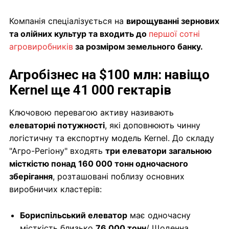
Компанія спеціалізується на
вирощуванні зернових
та олійних культур та входить до
першої сотні
агровиробників
за розміром земельного банку.
Агробізнес на $100 млн: навіщо
Kernel ще 41 000 гектарів
Ключовою перевагою активу називають
елеваторні потужності
, які доповнюють чинну
логістичну та експортну модель Kernel. До складу
"Агро-Регіону" входять
три елеватори загальною
місткістю понад 160 000 тонн одночасного
зберігання
, розташовані поблизу основних
виробничих кластерів:
Бориспільський елеватор
має одночасну
місткість близько
76 000 тонн
/ Щоденна