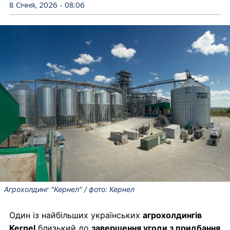
8 Січня, 2026 - 08:06
Агрохолдинг "Кернел" / фото: Кернел
Один із найбільших українських
агрохолдингів
Kernel
близький до
завершення угоди з придбання