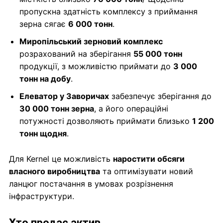
пропускна здатність комплексу з приймання
зерна сягає
6 000 тонн
.
Миропільський зерновий комплекс
розрахований на зберігання
55 000 тонн
продукції, з можливістю приймати до
3 000
тонн на добу
.
Елеватор у Заворичах
забезпечує зберігання до
30 000 тонн зерна
, а його операційні
потужності дозволяють приймати близько
1 200
тонн щодня
.
Для Kernel це можливість
наростити обсяги
власного виробництва
та оптимізувати новий
ланцюг постачання в умовах розрізнення
інфраструктури.
Хто продає актив