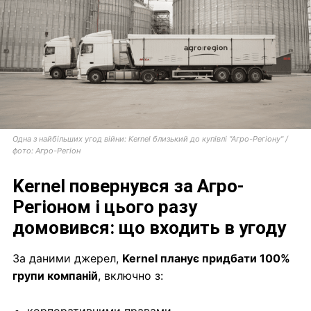
Одна з найбільших угод війни: Kernel близький до купівлі "Агро-Регіону" /
фото: Агро-Регіон
Kernel повернувся за Агро-
Регіоном і цього разу
домовився: що входить в угоду
За даними джерел,
Kernel планує придбати 100%
групи компаній
, включно з: