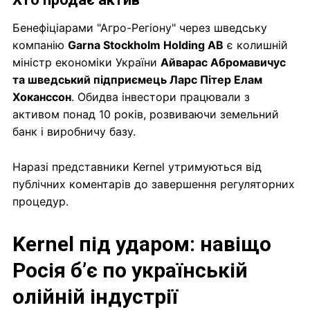
Бенефіціарами "Агро-Регіону" через шведську
компанію
Gar­na Stockholm Holding AB
є колишній
міністр економіки України
Айварас Абромавичус
та шведський підприємець Ларс Пітер Елам
Хоканссон
. Обидва інвестори працювали з
активом понад 10 років, розвиваючи земельний
банк і виробничу базу.
Наразі представники Kernel утримуються від
публічних коментарів до завершення регуляторних
процедур.
Kernel під ударом: навіщо
Росія бʼє по українській
олійній індустрії