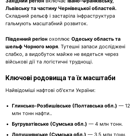
Західний регіон
включає
Івано-Франківську,
Львівську та частину Чернівецької областей.
Складний рельєф і застаріла інфраструктура
гальмують масштабний розвиток.
Південний регіон
охоплює
Одеську область та
шельф Чорного моря
. Тутешні запаси досліджені
слабко, а видобуток майже не ведеться через
військові дії та логістичні труднощі.
Ключові родовища та їх масштаби
Найвідоміші нафтові об'єкти України:
Глинсько-Розбишівське (Полтавська обл.)
— 12
млн тонн нафти..
Бугруватівське (Сумська обл.)
— 4 млн тонн.
Лопушнянське (Сумська обл.)
— 3,5 млн тонн.