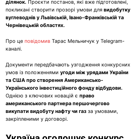
ділянок.
Проєкти постанов, які вже підготовлені,
покликані створити прозорі умови для
видобутку
вуглеводнів у Львівській, Івано-Франківській та
Чернівецькій областях.
Про це
повідомив
Тарас Мельничук у Telegram-
каналі.
Документи передбачають узгодження конкурсних
умов із положеннями
угоди між урядами України
та США про створення Американсько-
Українського інвестиційного фонду відбудови.
Однією з ключових новацій є
право
американського партнера першочергово
викупати видобуту нафту чи газ
за умовами,
закріпленими у договорі.
Україна оголошує конкурс