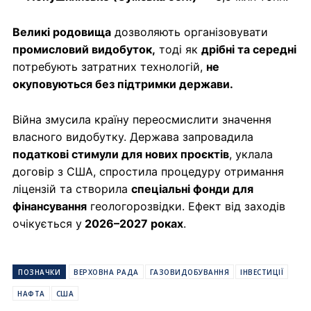
Великі родовища
дозволяють організовувати
промисловий видобуток,
тоді як
дрібні та середні
потребують затратних технологій,
не
окуповуються без підтримки держави.
Війна змусила країну переосмислити значення
власного видобутку. Держава запровадила
податкові стимули для нових проєктів
, уклала
договір з США, спростила процедуру отримання
ліцензій та створила
спеціальні фонди для
фінансування
геологорозвідки. Ефект від заходів
очікується у
2026–2027 роках
.
ПОЗНАЧКИ
ВЕРХОВНА РАДА
ГАЗОВИДОБУВАННЯ
ІНВЕСТИЦІЇ
НАФТА
США