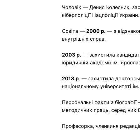
Чоловік — Денис Колесник, за
кіберполіції Нацполіції Україн
Освіта —
2000 р.
— з відзнако
внутрішніх справ.
2003 р.
— захистила кандидатс
юридичній академії ім. Яросла
2013 р
. — захистила докторсь
національному університеті ім
Персональні факти з біографії
методичних праць, серед них 
Професорка, членкиня редакцій