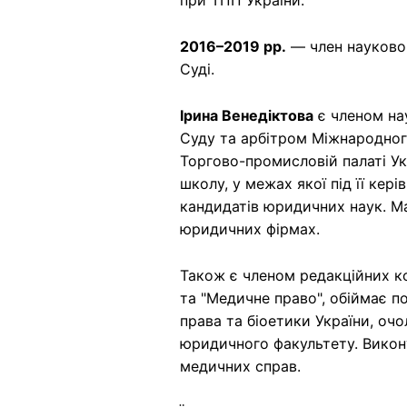
при ТПП України.
2016–2019 рр.
— член науково
Суді.
Ірина Венедіктова
є членом на
Суду та арбітром Міжнародног
Торгово-промисловій палаті Ук
школу, у межах якої під її кер
кандидатів юридичних наук. М
юридичних фірмах.
Також є членом редакційних к
та "Медичне право", обіймає 
права та біоетики України, оч
юридичного факультету. Викону
медичних справ.