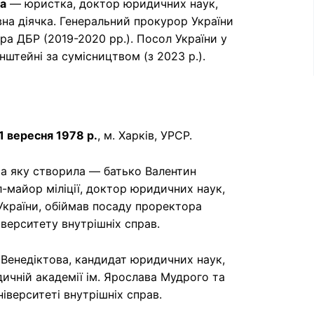
на
— юристка, доктор юридичних наук,
на діячка. Генеральний прокурор України
ора ДБР (2019-2020 рр.). Посол України у
енштейні за сумісництвом (з 2023 р.).
1 вересня 1978 р.
, м. Харків, УРСР.
 та яку створила — батько Валентин
-майор міліції, доктор юридичних наук,
країни, обіймав посаду проректора
іверситету внутрішніх справ.
Венедіктова, кандидат юридичних наук,
ичній академії ім. Ярослава Мудрого та
іверситеті внутрішніх справ.