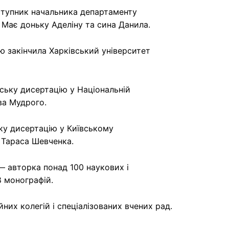
ступник начальника департаменту
и. Має доньку Аделіну та сина Данила.
ю закінчила Харківський університет
ьку дисертацію у Національній
ва Мудрого.
ку дисертацію у Київському
. Тараса Шевченка.
 — авторка понад 100 наукових і
8 монографій.
них колегій і спеціалізованих вчених рад.