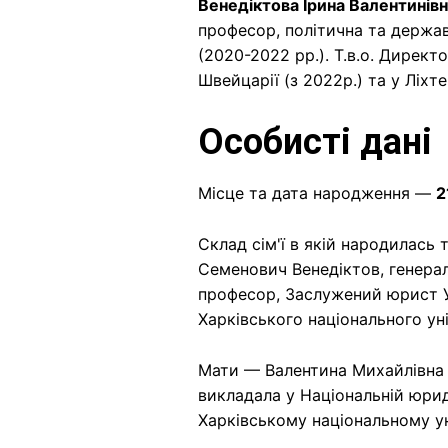
Венедіктова Ірина Валентинів
професор, політична та держав
(2020-2022 рр.). Т.в.о. Директ
Швейцарії (з 2022р.) та у Ліхт
Особисті дані
Місце та дата народження —
2
Склад сім'ї в якій народилась
Семенович Венедіктов, генерал
професор, Заслужений юрист У
Харківського національного ун
Мати — Валентина Михайлівна 
викладала у Національній юрид
Харківському національному ун