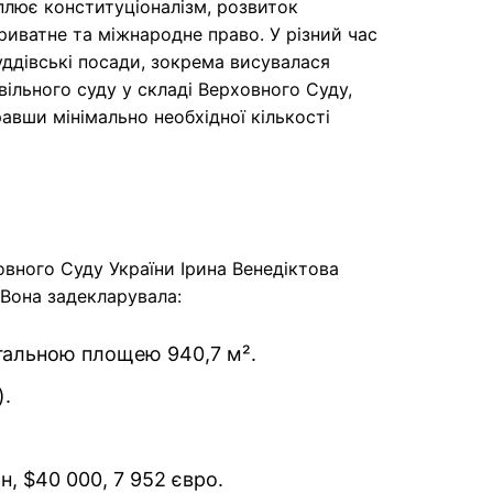
оплює конституціоналізм, розвиток
риватне та міжнародне право. У різний час
уддівські посади, зокрема висувалася
ільного суду у складі Верховного Суду,
равши мінімально необхідної кількості
овного Суду України Ірина Венедіктова
 Вона задекларувала:
агальною площею 940,7 м².
).
, $40 000, 7 952 євро.