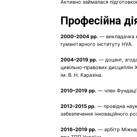
Активно займалася підготовко
Професійна ді
2000–2004 рр.
— викладачка к
гуманітарного інституту НУА.
2004–2019 рр.
— доцент, згод
цивільно-правових дисциплін Х
ім. В. Н. Каразіна.
2010–2019 рр.
— член Фундації
2012–2015 рр.
— провідна наук
забезпечення інноваційного ро
2016–2019 рр.
— арбітр Міжна