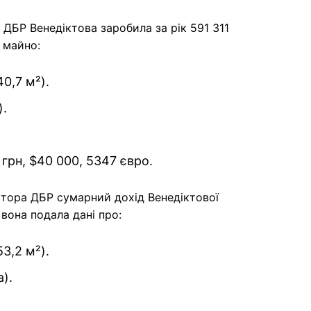
ДБР Венедіктова заробила за рік 591 311
 майно:
0,7 м²).
).
 грн, $40 000, 5347 євро.
ектора ДБР сумарний дохід Венедіктової
 вона подала дані про:
3,2 м²).
а).