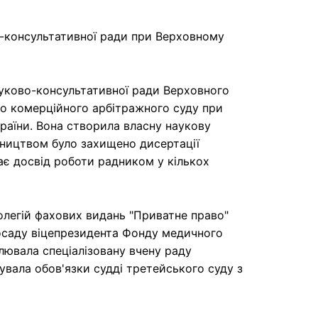
-консультативної ради при Верховному
уково-консультативної ради Верховного
о комерційного арбітражного суду при
раїни. Вона створила власну наукову
івництвом було захищено дисертації
ає досвід роботи радником у кількох
олегій фахових видань "Приватне право"
посаду віцепрезидента Фонду медичного
олювала спеціалізовану вчену раду
вала обов'язки судді третейського суду з