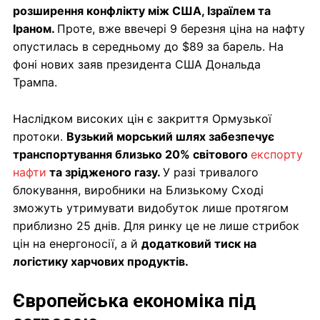
розширення конфлікту між США, Ізраїлем та
Іраном.
Проте, вже ввечері 9 березня ціна на нафту
опустилась в середньому до $89 за барель. На
фоні нових заяв президента США Дональда
Трампа.
Наслідком високих цін є закриття Ормузької
протоки.
Вузький морський шлях забезпечує
транспортування близько 20% світового
експорту
нафти
та зрідженого газу.
У разі тривалого
блокування, виробники на Близькому Сході
зможуть утримувати видобуток лише протягом
приблизно 25 днів. Для ринку це не лише стрибок
цін на енергоносії, а й
додатковий тиск на
логістику харчових продуктів.
Європейська економіка під