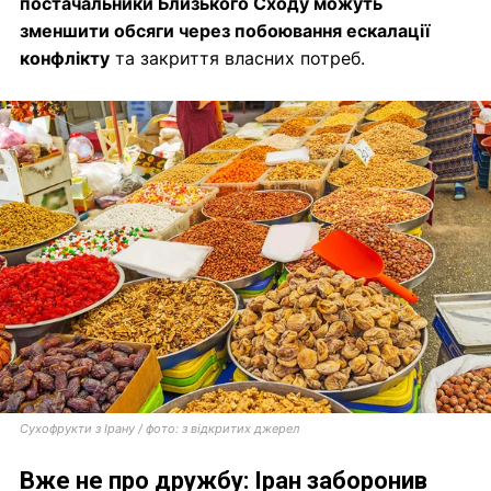
постачальники Близького Сходу можуть
зменшити обсяги через побоювання ескалації
конфлікту
та закриття власних потреб.
Сухофрукти з Ірану / фото: з відкритих джерел
Вже не про дружбу: Іран заборонив