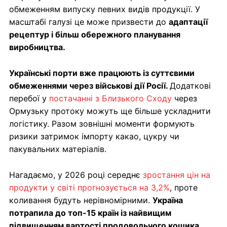
обмеженням випуску певних видів продукції. У
масштабі галузі це може призвести до
адаптації
рецептур і більш обережного планування
виробництва.
Українські порти вже працюють із суттєвими
обмеженнями через військові дії Росії.
Додаткові
перебої у
постачанні з Близького Сходу
через
Ормузьку протоку можуть ще більше ускладнити
логістику. Разом зовнішні моменти формують
ризики затримок імпорту какао, цукру чи
пакувальних матеріалів.
Нагадаємо, у 2026 році середнє
зростання цін на
продукти у світі прогнозується на 3,2%
, проте
коливання будуть нерівномірними.
Україна
потрапила до топ-15 країн із найвищим
підвищенням вартості продовольчого кошика
,