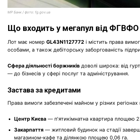
МР Банк / фото: fg.gov.ua
Що входить у мегапул від ФГВФ
Лот має номер
GL43N1127772
і містить права вимо
особами, а також дебіторську заборгованість підпр
Сфера діяльності боржників
доволі широка: від гурт
— до бізнесів у сфері послуг та адміністрування.
Застава за кредитами
Права вимоги забезпечені майном у різних регіонах к
Центр Києва
— п'ятикімнатна квартира площею 23
Закарпаття
— житловий будинок на стадії заверше
магазином-кафе та ділянкою площею 0,06 га.