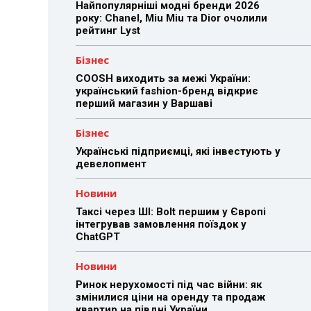
Найпопулярніші модні бренди 2026
року: Chanel, Miu Miu та Dior очолили
рейтинг Lyst
Бізнес
COOSH виходить за межі України:
український fashion-бренд відкриє
перший магазин у Варшаві
Бізнес
Українські підприємці, які інвестують у
девелопмент
Новини
Таксі через ШІ: Bolt першим у Європі
інтегрував замовлення поїздок у
ChatGPT
Новини
Ринок нерухомості під час війни: як
змінилися ціни на оренду та продаж
квартир на півдні України