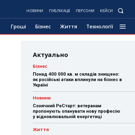
НОВИНИ
ПУБЛІКАЦІЇ
ПЕРСОНИ
КЕЙСИ
Гроші
Бізнес
Життя
Технології
Актуально
Бізнес
Понад 400 000 кв. м складів знищено:
як російські атаки вплинули на бізнес в
Україні
Новини
Сонячний РеСтарт: ветеранам
пропонують опанувати нову професію
у відновлювальній енергетиці
Життя