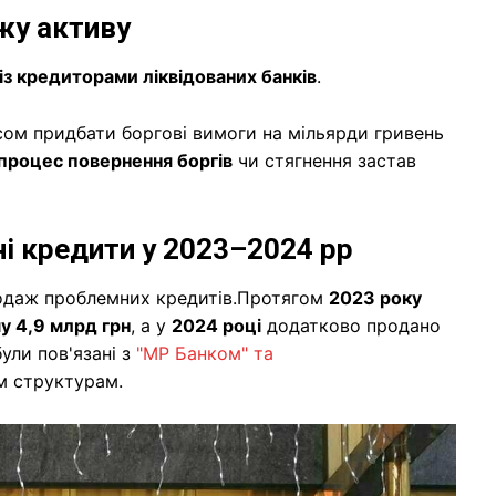
жу активу
із кредиторами ліквідованих банків
.
нсом придбати боргові вимоги на мільярди гривень
процес повернення боргів
чи стягнення застав
і кредити у 2023–2024 рр
родаж проблемних кредитів.Протягом
2023 року
у 4,9 млрд грн
, а у
2024 році
додатково продано
ули пов'язані з
"МР Банком" та
им структурам.