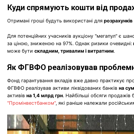
Куди спрямують кошти від прода
Отримані гроші будуть використані для
розрахунків 
Для потенційних учасників аукціону "мегапул" є ша
за ціною, зниженою на 97%. Однак ризики очевидні:
може бути
складним, тривалим і витратним
.
Як ФГВФО реалізовував проблемн
Фонд гарантування вкладів вже давно практикує п
ФГВФО реалізував активи ліквідованих банків
на сум
активів
на 1,4 млрд грн
. Найбільші обсяги продажів б
"Промінвестбанком"
, які раніше належали російськ