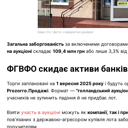
Банк Січ / фото: з відкритих джерел
Загальна заборгованість
за включеними договорами
на аукціоні
складає
109,4 млн грн
або лише 3,3% від 
ФГВФО скидає активи банків
Торги заплановані на
1 вересня 2025 року
і будуть о
Prozorro.Продажі
. Формат —
"голландський аукціон
учасників не зупинить падіння й не придбає лот.
Взяти
участь в аукціоні
можуть як
компанії, так і п
пов'язаних з державою-агресором купівля лота забо
поручителям.