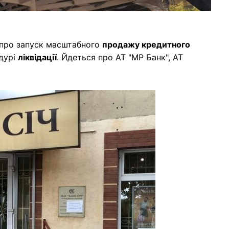
про запуск масштабного
продажу кредитного
едурі
ліквідації
. Йдеться про АТ "МР Банк", АТ