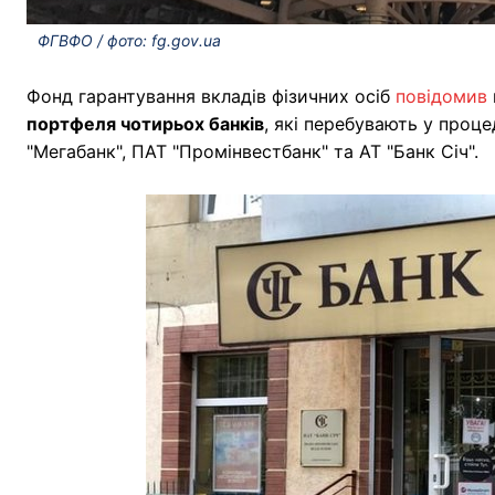
ФГВФО / фото: fg.gov.ua
Фонд гарантування вкладів фізичних осіб
повідомив
портфеля чотирьох банків
, які перебувають у проц
"Мегабанк", ПАТ "Промінвестбанк" та АТ "Банк Січ".