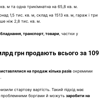
кв. м та одна трикімнатна на 65,8 кв. м.
д 1,5 тис. кв. м, склад на 1513 кв. м, гараж і три
е ніж 2,8 тис. кв. м.
обладнання, транспорт, товари
, частки у
 млрд грн продають всього за 109
виставлялися на продаж кілька разів
окремими
.
низили стартову вартість. Такий підхід має
 із проблемними боргами й можуть
заробити на