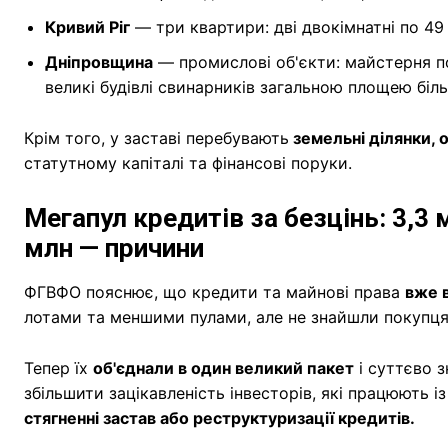
Кривий Ріг
— три квартири: дві двокімнатні по 49 
Дніпровщина
— промислові об'єкти: майстерня пона
великі будівлі свинарників загальною площею більш
Крім того, у заставі перебувають
земельні ділянки, 
статутному капіталі та фінансові поруки.
Мегапул кредитів за безцінь: 3,3
млн — причини
ФГВФО пояснює, що кредити та майнові права
вже 
лотами та меншими пулами, але не знайшли покупця
Тепер їх
об'єднали в один великий пакет
і суттєво з
збільшити зацікавленість інвесторів, які працюють
стягненні застав або реструктуризації кредитів.