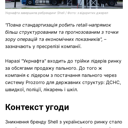
Укрнафта завершила ребрендинг Shell / Фото: з відкритих джерел
"Повна стандартизація робить retail-напрямок
більш структурованим та прогнозованим з точки
зору операцій та економічних показників", –
зазначають у пресрелізі компанії.
Наразі "Укрнафта" входить до трійки лідерів ринку
за обсягами продажу пального. До того ж
компанія є лідером з постачання пального через
систему Prozorro для державних структур: ДСНС,
швидкої, поліції, лікарень і шкіл.
Контекст угоди
Зникнення бренду Shell з українського ринку стало