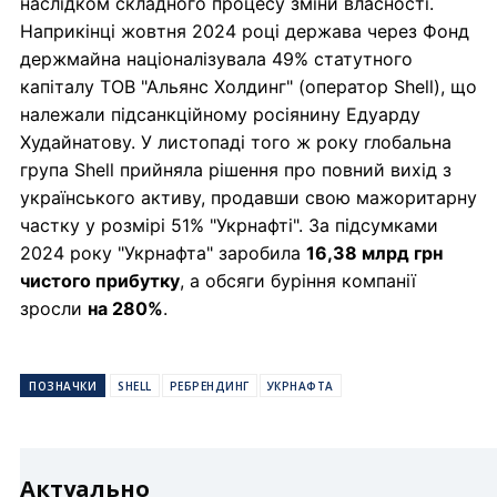
наслідком складного процесу зміни власності.
Наприкінці жовтня 2024 році держава через Фонд
держмайна націоналізувала 49% статутного
капіталу ТОВ "Альянс Холдинг" (оператор Shell), що
належали підсанкційному росіянину Едуарду
Худайнатову. У листопаді того ж року глобальна
група Shell прийняла рішення про повний вихід з
українського активу, продавши свою мажоритарну
частку у розмірі 51% "Укрнафті". За підсумками
2024 року "Укрнафта" заробила
16,38 млрд грн
чистого прибутку
, а обсяги буріння компанії
зросли
на 280%
.
ПОЗНАЧКИ
SHELL
РЕБРЕНДИНГ
УКРНАФТА
Актуально