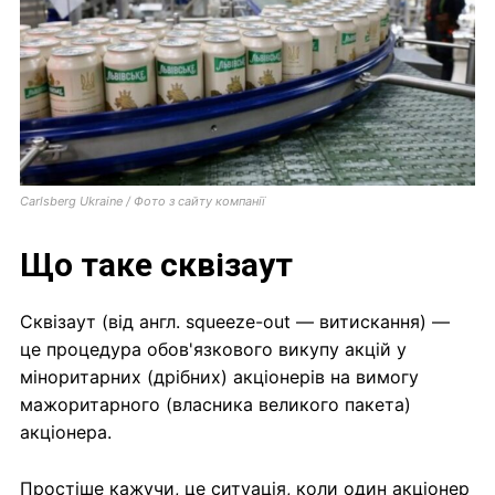
Carlsberg Ukraine / Фото з сайту компанії
Що таке сквізаут
Сквізаут (від англ. squeeze-out — витискання) —
це процедура обов'язкового викупу акцій у
міноритарних (дрібних) акціонерів на вимогу
мажоритарного (власника великого пакета)
акціонера.
Простіше кажучи, це ситуація, коли один акціонер