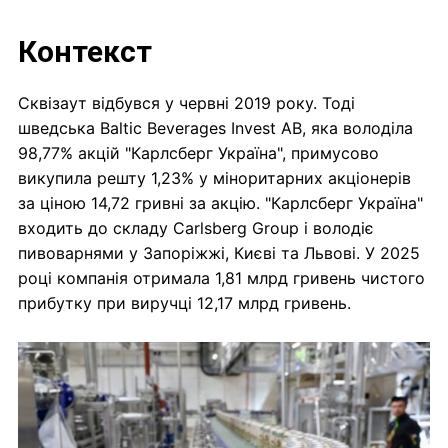
Контекст
Сквізаут відбувся у червні 2019 року. Тоді
шведська Baltic Beverages Invest AB, яка володіла
98,77% акцій "Карлсберг Україна", примусово
викупила решту 1,23% у міноритарних акціонерів
за ціною 14,72 гривні за акцію. "Карлсберг Україна"
входить до складу Carlsberg Group і володіє
пивоварнями у Запоріжжі, Києві та Львові. У 2025
році компанія отримала 1,81 млрд гривень чистого
прибутку при виручці 12,17 млрд гривень.