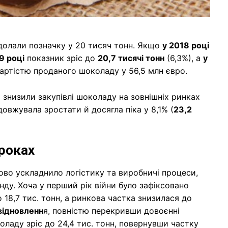
одолали позначку у 20 тисяч тонн. Якщо
у 2018 році
9 році
показник зріс до
20,7 тисячі тонн
(6,3%), а
у
вартістю проданого шоколаду у 56,5 млн євро.
 знизили закупівлі шоколаду на зовнішніх ринках
довжувала зростати й досягла піка у 8,1% (
23,2
роках
во ускладнило логістику та виробничі процеси,
ду. Хоча у перший рік війни було зафіксовано
 18,7 тис. тонн, а ринкова частка знизилася до
відновленн
я, повністю перекривши довоєнні
оладу зріс до 24,4 тис. тонн, повернувши частку