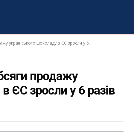
ажу українського шоколаду в ЄС зросли у 6...
обсяги продажу
в ЄС зросли у 6 разів