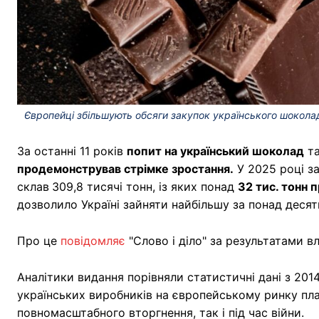
Європейці збільшують обсяги закупок українського шоколаду
За останні 11 років
попит на український шоколад
та
продемонстрував стрімке зростання.
У 2025 році з
склав
309,8 тисячі тонн, із яких понад
32 тис. тонн 
дозволило Україні зайняти найбільшу за понад десят
Про це
повідомляє
"Слово і діло" за результатами в
Аналітики видання порівняли статистичні дані з 2014
українських виробників на європейському ринку пла
повномасштабного вторгнення, так і під час війни.