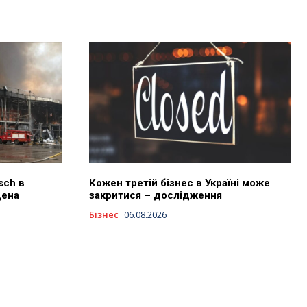
sch в
Кожен третій бізнес в Україні може
щена
закритися – дослідження
Бізнес
06.08.2026