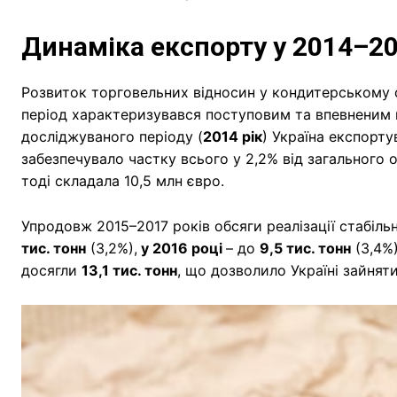
Динаміка експорту у 2014–20
Розвиток торговельних відносин у кондитерському 
період характеризувався поступовим та впевненим 
досліджуваного періоду (
2014 рік
) Україна експорт
забезпечувало частку всього у 2,2% від загального 
тоді складала 10,5 млн євро.
Упродовж 2015–2017 років обсяги реалізації стабіль
тис. тонн
(3,2%),
у 2016 році
– до
9,5 тис. тонн
(3,4%)
досягли
13,1 тис. тонн
, що дозволило Україні зайнят