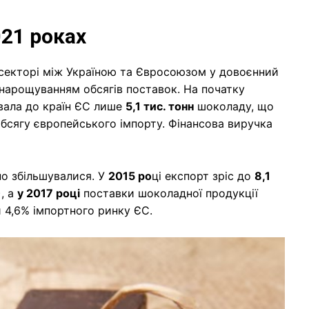
21 роках
секторі між Україною та Євросоюзом у довоєнний
нарощуванням обсягів поставок. На початку
увала до країн ЄС лише
5,1 тис. тонн
шоколаду, що
обсягу європейського імпорту. Фінансова виручка
но збільшувалися. У
2015 ро
ці експорт зріс до
8,1
, а
у 2017 році
поставки шоколадної продукції
и 4,6% імпортного ринку ЄС.