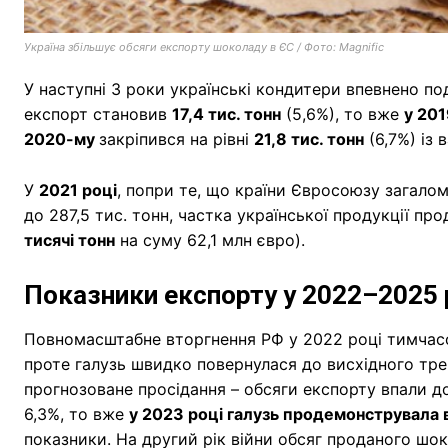
Україна збільшує обсяги експорту шоколаду в ЄС / Фото: Magnific
У наступні 3 роки українські кондитери впевнено п
експорт становив
17,4 тис. тонн
(5,6%), то вже
у 201
2020-му
закріпився на рівні
21,8 тис. тонн
(6,7%) із 
У
2021 році
, попри те, що країни Євросоюзу загалом
до 287,5 тис. тонн, частка української продукції про
тисячі тонн
на суму 62,1 млн євро).
Показники експорту у 2022–2025 
Повномасштабне вторгнення РФ у 2022 році тимчасо
проте галузь швидко повернулася до висхідного трен
прогнозоване просідання – обсяги експорту впали до
6,3%, то вже
у 2023 році галузь продемонструвала 
показники. На другий рік війни обсяг проданого шок