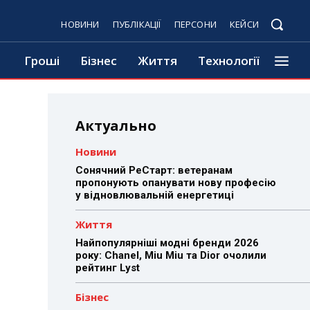
НОВИНИ
ПУБЛІКАЦІЇ
ПЕРСОНИ
КЕЙСИ
Гроші
Бізнес
Життя
Технології
Актуально
Новини
Сонячний РеСтарт: ветеранам
пропонують опанувати нову професію
у відновлювальній енергетиці
Життя
Найпопулярніші модні бренди 2026
року: Chanel, Miu Miu та Dior очолили
рейтинг Lyst
Бізнес