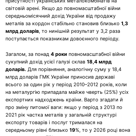
присутності українських металокомбінатів на
світовій арені. Якщо до повномасштабної війни
середньомісячний дохід України від продажу
металів за кордон стабільно становив близько
1,3
млрд доларів
, то нинішній результат у 3,2 раза
поступається показникам довоєнного періоду.
Загалом, за понад
4 роки
повномасштабної війни
сукупний дохід усієї галузі склав
18,4 млрд
доларів.
Для порівняння, аналогічну суму у 18,4
млрд доларів ГМК України приносив державі
всього за один рік у період 2010–2012 років, коли
на металургію припадала майже чверть (25%) усіх
експортних надходжень країни. Варто згадати й
про зміну питомої ваги: якщо у період з 2013 по
2021 рік частка металів у загальній структурі
експорту товарів і послуг трималася на
середньому рівні близько
19
%, то у 2026 році вона