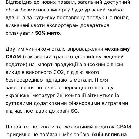
Відповідно до нових правил, загальний доступний
обсяг безмитного імпорту буде урізаний майже
вдвічі, а за будь-яку поставлену продукцію понад
визначені квоти експортерам доведеться
сплачувати
50% мито.
Другим чинником стало впровадження
механізму
CBAM
(так званий транскордонний вуглецевий
податок) на імпорт продукції з високим рівнем
викидів викопного CO2, під дію якого
безпосередньо підпадають метали. Після
завершення поточного перехідного періоду
українські металургійні компанії зіткнуться із
суттєвими додатковими фінансовими витратами
під час поставок до країн ЄС.
Попри те, що квоти та екологічний податок CBAM
юридично не пов'язані між собою, їхній
вплив на