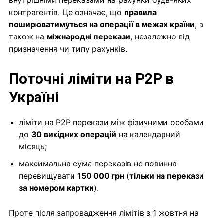
внутрішніми переказами на рахунки будь-яких
контрагентів. Це означає, що
правила
поширюватимуться на операції в межах країни
, а
також на
міжнародні перекази
, незалежно від
призначення чи типу рахунків.
Поточні ліміти на P2P в
Україні
ліміти на Р2Р перекази між фізичними особами
до
30 вихідних операцій
на календарний
місяць;
максимальна сума переказів не повинна
перевищувати
150 000 грн
(
тільки на перекази
за номером картки
).
Проте після запровадження лімітів з 1 жовтня на