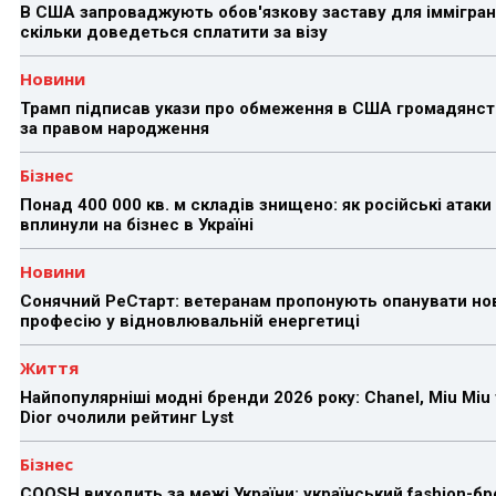
В США запроваджують обов'язкову заставу для іммігран
скільки доведеться сплатити за візу
Новини
Трамп підписав укази про обмеження в США громадянст
за правом народження
Бізнес
Понад 400 000 кв. м складів знищено: як російські атаки
вплинули на бізнес в Україні
Новини
Сонячний РеСтарт: ветеранам пропонують опанувати но
професію у відновлювальній енергетиці
Життя
Найпопулярніші модні бренди 2026 року: Chanel, Miu Miu 
Dior очолили рейтинг Lyst
Бізнес
COOSH виходить за межі України: український fashion-б