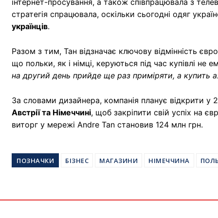
інтернет-просування, а також співпрацювала з теле
стратегія спрацювала, оскільки сьогодні одяг укра
українців
.
Разом з тим, Тан відзначає ключову відмінність євро
що польки, як і німці, керуються під час купівлі не 
на другий день прийде ще раз приміряти, а купить а
За словами дизайнера, компанія планує відкрити у 
Австрії та Німеччині
, щоб закріпити свій успіх на є
виторг у мережі Andre Tan становив 124 млн грн.
ПОЗНАЧКИ
БІЗНЕС
МАГАЗИНИ
НІМЕЧЧИНА
ПОЛ