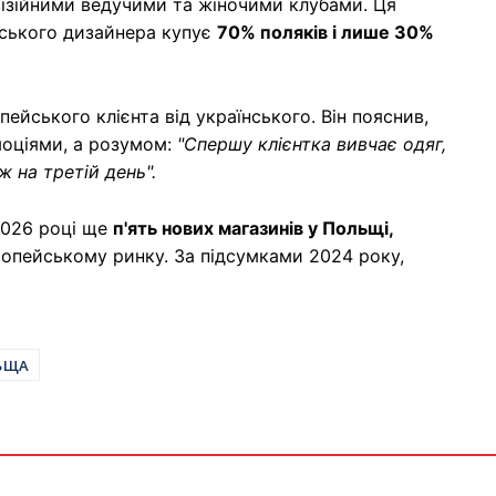
візійними ведучими та жіночими клубами. Ця
їнського дизайнера купує
70% поляків і лише 30%
пейського клієнта від українського. Він пояснив,
емоціями, а розумом:
"Спершу клієнтка вивчає одяг,
ж на третій день".
2026 році ще
п'ять нових магазинів у Польщі,
вропейському ринку. За підсумками 2024 року,
ЬЩА