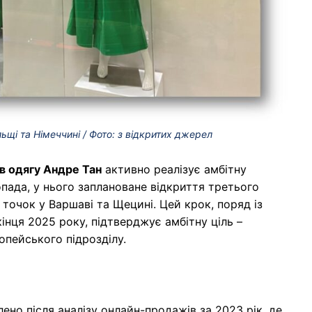
ьщі та Німеччині / Фото: з відкритих джерел
в одягу Андре Тан
активно реалізує амбітну
опада, у нього заплановане відкриття третього
 точок у Варшаві та Щецині. Цей крок, поряд із
інця 2025 року, підтверджує амбітну ціль –
опейського підрозділу.
ено після аналізу онлайн-продажів за 2023 рік, де