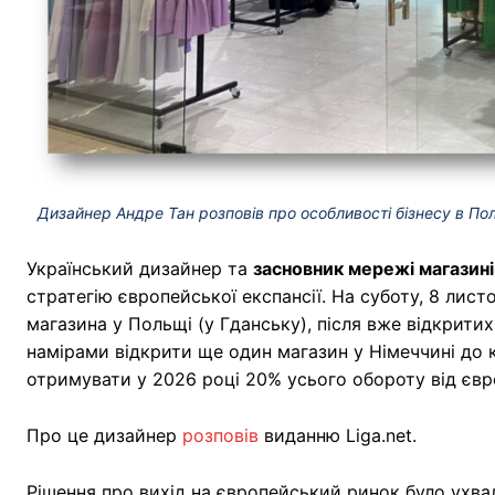
Дизайнер Андре Тан розповів про особливості бізнесу в Пол
Український дизайнер та
засновник мережі магазині
стратегію європейської експансії. На суботу, 8 лист
магазина у Польщі (у Гданську), після вже відкритих
намірами відкрити ще один магазин у Німеччині до к
отримувати у 2026 році 20% усього обороту від євр
Про це дизайнер
розповів
виданню Liga.net.
Рішення про вихід на європейський ринок було ухвал