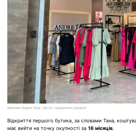
Магазин Андре Тана / Фото: з відкритих джерел
Відкриття першого бутика, за словами Тана, кошту
має вийти на точку окупності за
16 місяців
.