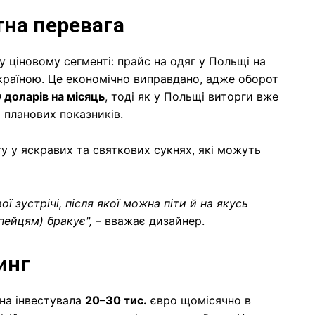
тна перевага
ціновому сегменті: прайс на одяг у Польщі на
Україною. Це економічно виправдано, адже оборот
 доларів на місяць
, тоді як у Польщі виторги вже
 планових показників.
у у яскравих та святкових сукнях, які можуть
ої зустрічі, після якої можна піти й на якусь
пейцям) бракує",
– вважає дизайнер.
инг
на інвестувала
20–30 тис.
євро щомісячно в