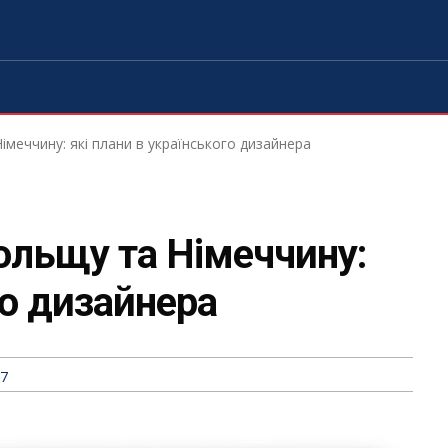
меччину: які плани в українського дизайнера
ольщу та Німеччину:
го дизайнера
37