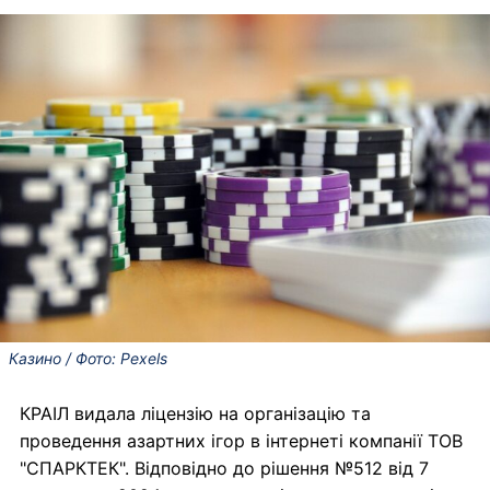
Казино / Фото: Pexels
КРАІЛ видала ліцензію на організацію та
проведення азартних ігор в інтернеті компанії ТОВ
"СПАРКТЕК". Відповідно до рішення №512 від 7