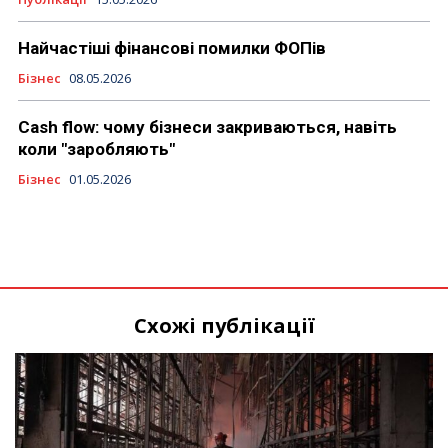
Найчастіші фінансові помилки ФОПів
Бізнес
08.05.2026
Cash flow: чому бізнеси закриваються, навіть
коли "заробляють"
Бізнес
01.05.2026
Схожі публікації