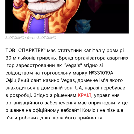
SLOTOKING / Фото: SLOTOKING
ТОВ "СПАРКТЕК" має статутний капітал у розмірі
30 мільйонів гривень. Бренд організатора азартних
ігор зареєстрований як "Vega's" згідно зі
свідоцтвом на торговельну марку №331019А.
Офіційний сайт казино Vegas, доменне ім'я якого
знаходиться в доменній зоні UA, наразі перебуває
в розробці. Згідно з рішенням
КРАІЛ
, управління
організаційного забезпечення має оприлюднити це
рішення на офіційному вебсайті Комісії не пізніше
п'яти робочих днів після його прийняття.