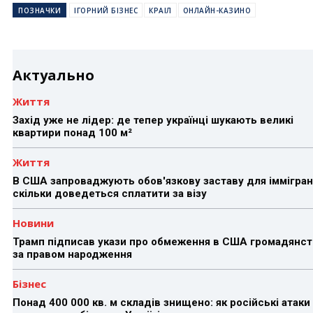
ПОЗНАЧКИ
ІГОРНИЙ БІЗНЕС
КРАІЛ
ОНЛАЙН-КАЗИНО
Актуально
Життя
Захід уже не лідер: де тепер українці шукають великі
квартири понад 100 м²
Життя
В США запроваджують обов'язкову заставу для іммігран
скільки доведеться сплатити за візу
Новини
Трамп підписав укази про обмеження в США громадянст
за правом народження
Бізнес
Понад 400 000 кв. м складів знищено: як російські атаки