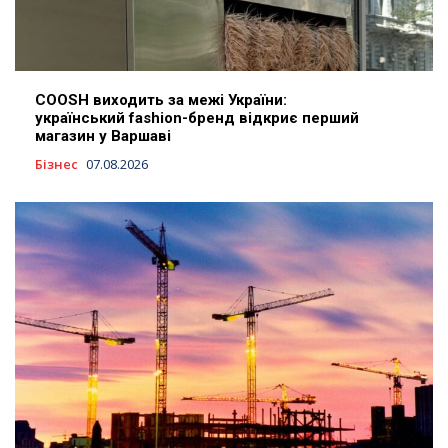
COOSH виходить за межі України:
український fashion-бренд відкриє перший
магазин у Варшаві
Бізнес
07.08.2026