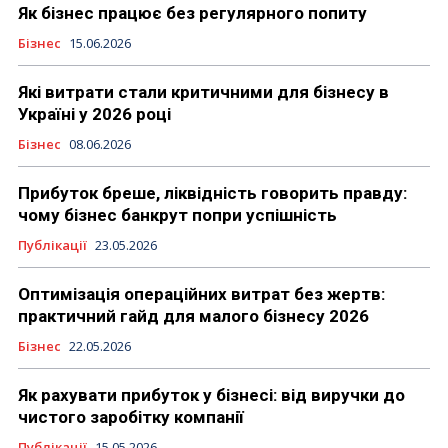
Як бізнес працює без регулярного попиту
Бізнес
15.06.2026
Які витрати стали критичними для бізнесу в
Україні у 2026 році
Бізнес
08.06.2026
Прибуток бреше, ліквідність говорить правду:
чому бізнес банкрут попри успішність
Публікації
23.05.2026
Оптимізація операційних витрат без жертв:
практичний гайд для малого бізнесу 2026
Бізнес
22.05.2026
Як рахувати прибуток у бізнесі: від виручки до
чистого заробітку компанії
Публікації
15.05.2026