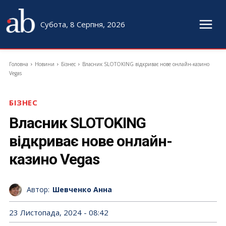
Субота, 8 Серпня, 2026
Головна
Новини
Бізнес
Власник SLOTOKING відкриває нове онлайн-казино
Vegas
БІЗНЕС
Власник SLOTOKING
відкриває нове онлайн-
казино Vegas
Автор:
Шевченко Анна
23 Листопада, 2024 - 08:42