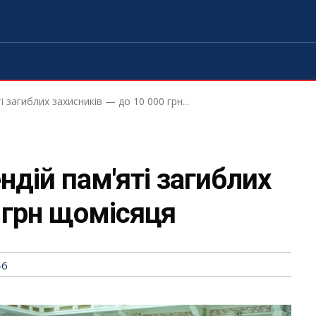
і загиблих захисників — до 10 000 грн...
ндій пам'яті загиблих
 грн щомісяця
46