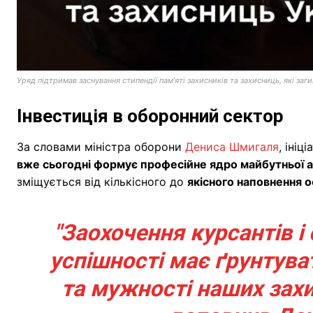
Уряд підтримав заснування стипендії пам'яті захисників та захисниць, які за
Інвестиція в оборонний сектор
За словами міністра оборони
Дениса Шмигаля
, іні
вже сьогодні формує професійне ядро майбутньої а
зміщується від кількісного до
якісного наповнення 
"Заохочення курсантів і
успішності має ґрунтува
та мужності наших захи