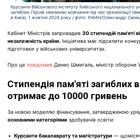
Курсанти Військового інституту Київського національного 
загиблих Героїв хвилиною мовчання під час презентації па
в Києві, 1 жовтня 2024 року / фото: УНІАН/Олександр Сини
Кабінет Міністрів запровадив
30 стипендій пам'яті 
незалежність країни.
Ініціатива має підсилити конк
підготовки у військових університетах.
Про це
повідомив
Денис Шмигаль, міністр оборони У
Стипендія пам'яті загиблих в
отримає до 10000 гривень
За новою моделлю фінансування, затвердженою ур
основними категоріями
здобувачів освіти:
Курсанти бакалаврату та магістратури
— щомісяч