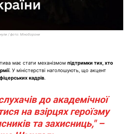
гинули / фото: Міноборони
ціатива має стати механізмом
підтримки тих, хто
рмії
. У міністерстві наголошують, що акцент
офіцерських кадрів
.
 слухачів до академічної
тися на взірцях героїзму
сників та захисниць," –