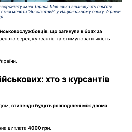
університету імені Тараса Шевченка вшановують памʼять
м'ятної монети "Абсолютний" у Національному банку України
ця
військовослужбовців
,
що загинули в боях за
уренцію серед курсантів та стимулювати якість
країни.
ійськових: хто з курсантів
ядом,
стипендії будуть розподілені між двома
на виплата
4000 грн
.