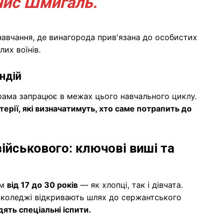
нис Шмигаль.
авчання, де винагорода прив'язана до особистих
их воїнів.
ндій
рама запрацює в межах цього навчального циклу.
терії, які визначатимуть, хто саме потрапить до
військового: ключові виші та
ом
від 17 до 30 років
— як хлопці, так і дівчата.
 коледжі відкривають шлях до сержантського
ять спеціальні іспити.