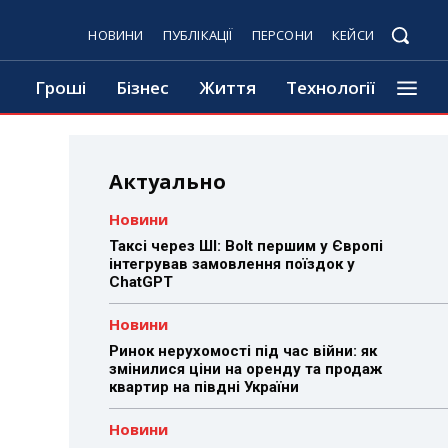
НОВИНИ
ПУБЛІКАЦІЇ
ПЕРСОНИ
КЕЙСИ
Гроші
Бізнес
Життя
Технології
Актуально
Новини
Таксі через ШІ: Bolt першим у Європі
інтегрував замовлення поїздок у
ChatGPT
Новини
Ринок нерухомості під час війни: як
змінилися ціни на оренду та продаж
квартир на півдні України
Новини