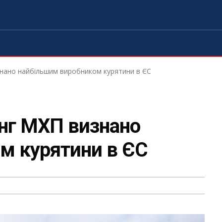
знано найбільшим виробником курятини в ЄС
инг МХП визнано
м курятини в ЄС