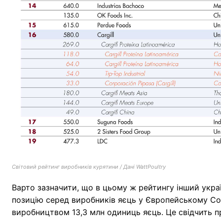
Світовий рейтинг виробників курятини / Дані WattPoultry
Варто зазначити, що в цьому ж рейтингу інший украї
позицію серед виробників яєць у Європейському Союз
виробництвом 13,3 млн одиниць яєць. Це свідчить пр