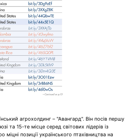
нський агрохолдинг – "Авангард". Він посів першу
і та 15-те місце серед світових лідерів із
о міцні позиції українського птахівництва на