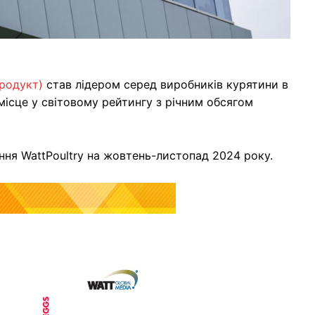
родукт)
став лідером серед виробників курятини в
місце у світовому рейтингу з річним обсягом
ня WattPoultry на жовтень-листопад 2024 року.