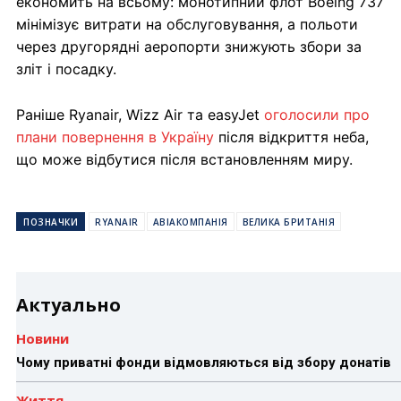
економить на всьому: монотипний флот Boeing 737
мінімізує витрати на обслуговування, а польоти
через другорядні аеропорти знижують збори за
зліт і посадку.
Раніше Ryanair, Wizz Air та easyJet
оголосили про
плани повернення в Україну
після відкриття неба,
що може відбутися після встановленням миру.
ПОЗНАЧКИ
RYANAIR
АВІАКОМПАНІЯ
ВЕЛИКА БРИТАНІЯ
Актуально
Новини
Чому приватні фонди відмовляються від збору донатів
Життя