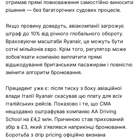
отримав прямі повноваження самостійно виносити
рішення — без багаторічних судових процесів.
Якщо провину доведуть, авіакомпанії загрожує
штраф до 10% від річного глобального обороту.
Враховуючи масштаби Ryanair, це можуть бути
сотні мільйонів євро. Крім того, регулятор може
зобов'язати компанію виплатити прямі
відшкодування британським пасажирам і повністю
змінити алгоритм бронювання.
Прецедент уже є: після тиску з боку авіаційної
влади Італії Ryanair скасував цю плату для всіх
італійських рейсів. Показово і те, що CMA
нещодавно оштрафував компанію AA Driving
School на £4,2 млн. Причиною став прихований
збір в £3, який з'являвся наприкінці бронювання.
Боротьба з drip pricing офіційно визнана