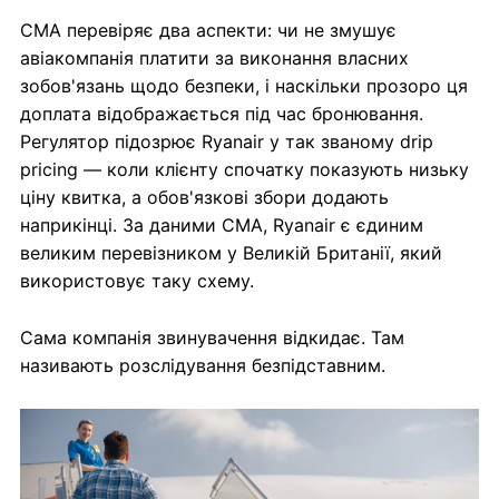
CMA перевіряє два аспекти: чи не змушує
авіакомпанія платити за виконання власних
зобов'язань щодо безпеки, і наскільки прозоро ця
доплата відображається під час бронювання.
Регулятор підозрює Ryanair у так званому drip
pricing — коли клієнту спочатку показують низьку
ціну квитка, а обов'язкові збори додають
наприкінці. За даними CMA, Ryanair є єдиним
великим перевізником у Великій Британії, який
використовує таку схему.
Сама компанія звинувачення відкидає. Там
називають розслідування безпідставним.