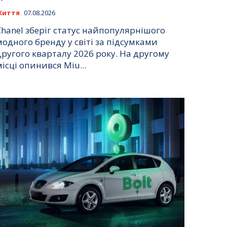
Життя
07.08.2026
Chanel зберіг статус найпопулярнішого
модного бренду у світі за підсумками
другого кварталу 2026 року. На другому
місці опинився Miu...