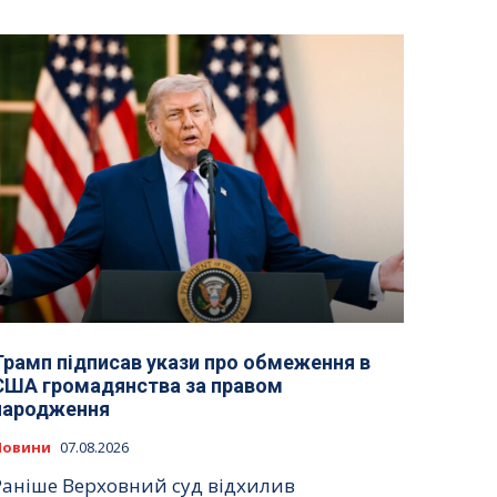
Трамп підписав укази про обмеження в
США громадянства за правом
народження
Новини
07.08.2026
Раніше Верховний суд відхилив