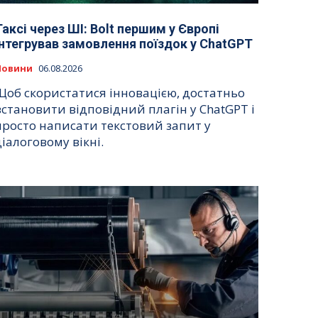
Таксі через ШІ: Bolt першим у Європі
інтегрував замовлення поїздок у ChatGPT
Новини
06.08.2026
Щоб скористатися інновацією, достатньо
встановити відповідний плагін у ChatGPT і
просто написати текстовий запит у
діалоговому вікні.