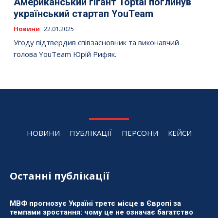
Американський гігант Toptal поглинув
український стартап YouTeam
Новини
22.01.2025
Угоду підтвердив співзасновник та виконавчий
голова YouTeam Юрій Рифяк.
НОВИНИ
ПУБЛІКАЦІЇ
ПЕРСОНИ
КЕЙСИ
Останні публікації
МВФ прогнозує Україні третє місце в Європі за
темпами зростання: чому це не означає багатство