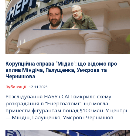
Корупційна справа "Мідас": що відомо про
вплив Міндіча, Галущенка, Умєрова та
Чернишова
Публікації
12.11.2025
Розслідування НАБУ і САП викрило схему
розкрадання в "Енергоатомі", що могла
принести фігурантам понад $100 млн. У центрі
— Міндіч, Галущенко, Умєров і Чернишов.