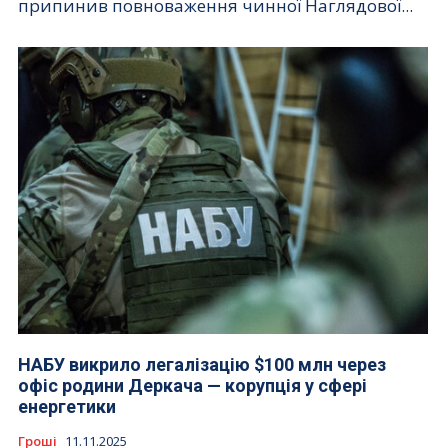
припинив повноваження чинної Наглядової...
НАБУ викрило легалізацію $100 млн через
офіс родини Деркача — корупція у сфері
енергетики
Гроші
11.11.2025