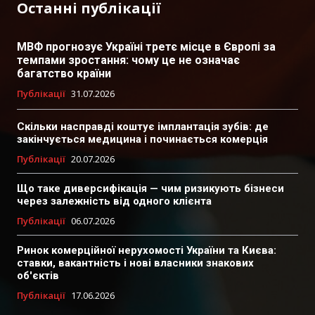
Останні публікації
МВФ прогнозує Україні третє місце в Європі за
темпами зростання: чому це не означає
багатство країни
Публікації
31.07.2026
Скільки насправді коштує імплантація зубів: де
закінчується медицина і починається комерція
Публікації
20.07.2026
Що таке диверсифікація — чим ризикують бізнеси
через залежність від одного клієнта
Публікації
06.07.2026
Ринок комерційної нерухомості України та Києва:
ставки, вакантність і нові власники знакових
об'єктів
Публікації
17.06.2026