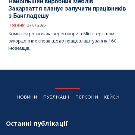
Найбільший виробник меблів
Закарпаття планує залучити працівників
з Бангладешу
Новини
27.01.2025
Компанія розпочала переговори з Міністерством
закордонних справ щодо працевлаштування 160
іноземців.
НОВИНИ
ПУБЛІКАЦІЇ
ПЕРСОНИ
КЕЙСИ
Останні публікації