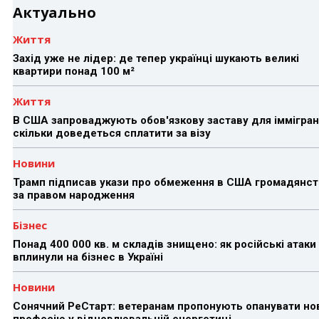
Актуально
Життя
Захід уже не лідер: де тепер українці шукають великі
квартири понад 100 м²
Життя
В США запроваджують обов'язкову заставу для іммігран
скільки доведеться сплатити за візу
Новини
Трамп підписав укази про обмеження в США громадянст
за правом народження
Бізнес
Понад 400 000 кв. м складів знищено: як російські атаки
вплинули на бізнес в Україні
Новини
Сонячний РеСтарт: ветеранам пропонують опанувати но
професію у відновлювальній енергетиці