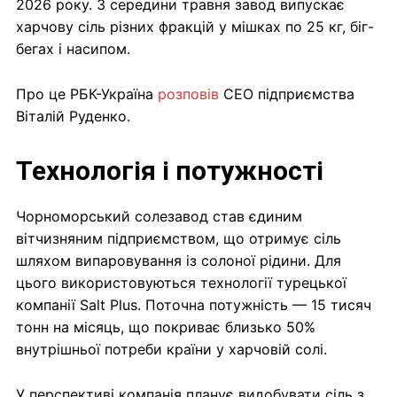
2026 року. З середини травня завод випускає
харчову сіль різних фракцій у мішках по 25 кг, біг-
бегах і насипом.
Про це РБК-Україна
розповів
CEO підприємства
Віталій Руденко.
Технологія і потужності
Чорноморський солезавод став єдиним
вітчизняним підприємством, що отримує сіль
шляхом випаровування із солоної рідини. Для
цього використовуються технології турецької
компанії Salt Plus. Поточна потужність — 15 тисяч
тонн на місяць, що покриває близько 50%
внутрішньої потреби країни у харчовій солі.
У перспективі компанія планує видобувати сіль з