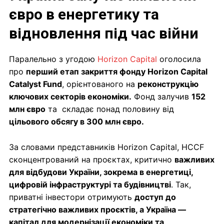
євро в енергетику та
відновлення під час війни
Паралельно з угодою
Horizon Capital
оголосила
про
перший етап закриття фонду Horizon Capital
Catalyst Fund
, орієнтованого на
реконструкцію
ключових секторів економіки.
Фонд залучив
152
млн євро
та складає понад половину від
цільового обсягу в 300 млн євро.
За словами представників Horizon Capital, HCCF
сконцентрований на проєктах, критично
важливих
для відбудови України, зокрема в енергетиці,
цифровій інфраструктурі та будівництві
. Так,
приватні інвестори отримують
доступ до
стратегічно важливих проєктів, а Україна —
капітал для модернізації економіки та