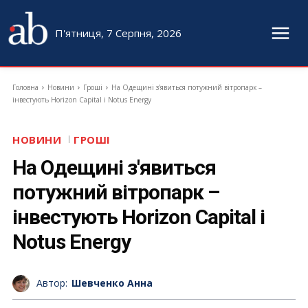
П'ятниця, 7 Серпня, 2026
Головна
Новини
Гроші
На Одещині з'явиться потужний вітропарк –
інвестують Horizon Capital і Notus Energy
НОВИНИ
ГРОШІ
На Одещині з'явиться
потужний вітропарк –
інвестують Horizon Capital і
Notus Energy
Автор:
Шевченко Анна