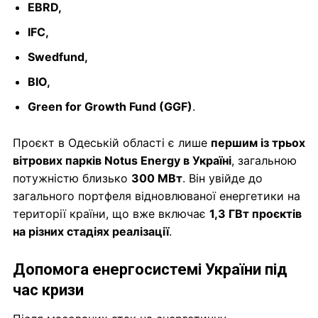
EBRD,
IFC,
Swedfund,
BIO,
Green for Growth Fund (GGF)
.
Проєкт в Одеській області є лише
першим із трьох
вітрових парків Notus Energy в Україні
, загальною
потужністю близько
300 МВт
. Він увійде до
загального портфеля відновлюваної енергетики на
території країни, що вже включає
1,3 ГВт проєктів
на різних стадіях реалізації
.
Допомога енергосистемі України під
час кризи