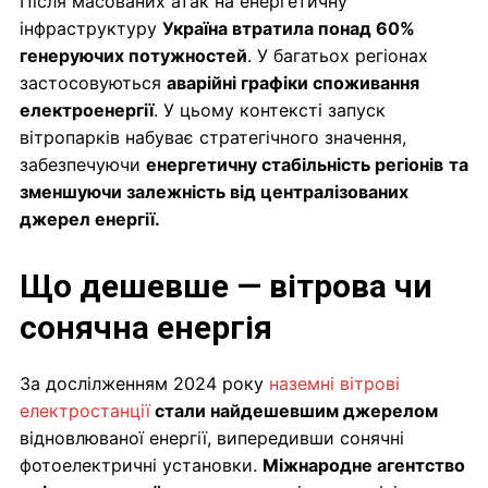
Після масованих атак на енергетичну
інфраструктуру
Україна втратила понад 60%
генеруючих потужностей
. У багатьох регіонах
застосовуються
аварійні графіки споживання
електроенергії
. У цьому контексті запуск
вітропарків набуває стратегічного значення,
забезпечуючи
енергетичну стабільність регіонів
та
зменшуючи залежність від централізованих
джерел енергії.
Що дешевше — вітрова чи
сонячна енергія
За дослілженням 2024 року
наземні вітрові
електростанції
стали найдешевшим джерелом
відновлюваної енергії, випередивши сонячні
фотоелектричні установки.
Міжнародне агентство