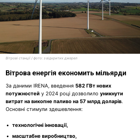
Вітрові станції / фото: з відкритих джерел
Вітрова енергія економить мільярди
За даними IRENA, введення
582 ГВт нових
потужностей
у 2024 році дозволило
уникнути
витрат на викопне паливо на 57 млрд доларів
.
Основні стимули здешевлення:
технологічні інновації,
масштабне виробництво,