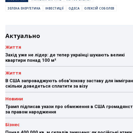
ЗЕЛЕНА ЕНЕРГЕТИКА
ІНВЕСТИЦІЇ
ОДЕСА
ОЛЕКСІЙ СОБОЛЕВ
Актуально
Життя
Захід уже не лідер: де тепер українці шукають великі
квартири понад 100 м²
Життя
В США запроваджують обов'язкову заставу для іммігран
скільки доведеться сплатити за візу
Новини
Трамп підписав укази про обмеження в США громадянст
за правом народження
Бізнес
Понад 400 000 кв. м складів знищено: як російські атаки