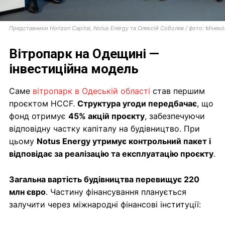
Представники Horizon Capital, Notus Energy та Олексій Соболев / фото: Мінек
Вітропарк на Одещині —
інвестиційна модель
Саме
вітропарк в Одеській області
став першим
проєктом HCCF.
Структура угоди передбачає
, що
фонд отримує
45% акцій проєкту
, забезпечуючи
відповідну частку капіталу на будівництво. При
цьому
Notus Energy утримує контрольний пакет і
відповідає за реалізацію та експлуатацію проєкту
.
Загальна вартість будівництва перевищує 220
млн євро
. Частину фінансування планується
залучити через міжнародні фінансові інституції: