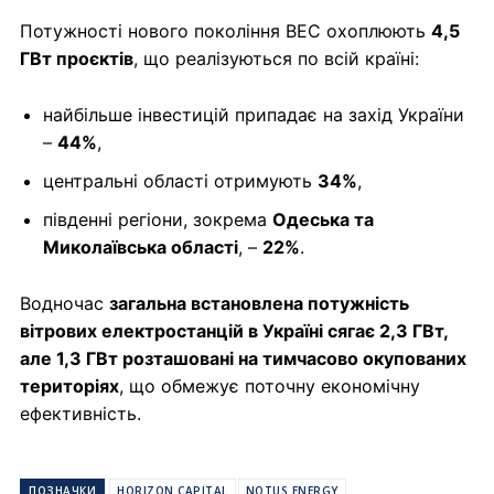
Потужності нового покоління ВЕС охоплюють
4,5
ГВт проєктів
, що реалізуються по всій країні:
найбільше інвестицій припадає на захід України
–
44%
,
центральні області отримують
34%
,
південні регіони, зокрема
Одеська та
Миколаївська області
, –
22%
.
Водночас
загальна встановлена потужність
вітрових електростанцій в Україні сягає 2,3 ГВт,
але 1,3 ГВт розташовані на тимчасово окупованих
територіях
, що обмежує поточну економічну
ефективність.
ПОЗНАЧКИ
HORIZON CAPITAL
NOTUS ENERGY